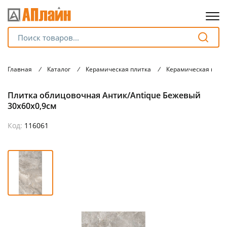
Для клиентов всех банков
Главная
/
Каталог
/
Керамическая плитка
/
Керамическая плит
Разбейте
Плитка облицовочная Антик/Antique Бежевый
оплату
на части
30x60х0,9см
без переплат
Код:
116061
График платежей
Сегодня
25
%