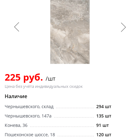
Добавляйте товары
в корзину
Оплачивайте сегодня только
25
% картой любого банка
Получайте товар
выбранный способом
225 руб.
/шт
Цена без учёта индивидуальных скидок
Оставшиеся
75
% будут
Наличие
списываться
с вашей карты
Чернышевского, склад
294 шт
по
25
%
каждые 2 недели
Чернышевского, 147а
135 шт
Конева, 36
91 шт
Пошехонское шоссе, 18
120 шт
Подробнее