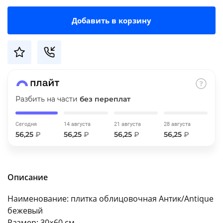
об оплате Плайтом
Добавить в корзину
Остались вопросы?
25
8 800 302-02-51
plait.ru
раз в 2
Разбить на части
без переплат
недели
Сегодня
14 августа
21 августа
28 августа
56,25
₽
56,25
₽
56,25
₽
56,25
₽
Описание
Наименование: плитка облицовочная Антик/Antique
бежевый
Размер: 30×60 см