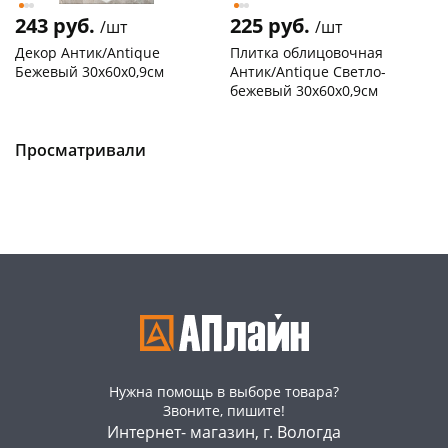
243 руб.
225 руб.
/шт
/шт
Декор Антик/Antique
Плитка облицовочная
Бежевый 30x60х0,9см
Антик/Antique Светло-
бежевый 30x60х0,9см
Чернышевского,
119
Чернышевского,
577
склад
шт
склад
шт
Чернышевского,
94
Чернышевского,
106
Просматривали
147а
шт
147а
шт
Конева, 36
39 шт
Конева, 36
118 шт
Пошехонское ш, 18
53 шт
Пошехонское ш,
177
18
шт
Код товара
116062
Код товара
116063
Нужна помощь в выборе товара?
Звоните, пишите!
Интернет- магазин, г. Вологда