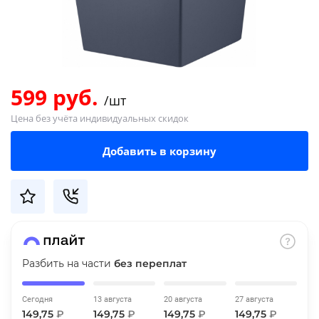
Добавляйте товары
в корзину
Оплачивайте сегодня только
599 руб.
/шт
25
% картой любого банка
Цена без учёта индивидуальных скидок
Получайте товар
Добавить в корзину
выбранный способом
Оставшиеся
75
% будут
списываться
с вашей карты
по
25
%
каждые 2 недели
Разбить на части
без переплат
Сегодня
13 августа
20 августа
27 августа
149,75
₽
149,75
₽
149,75
₽
149,75
₽
Подробнее