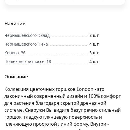
об оплате Плайтом
Наличие
Чернышевского, склад
8 шт
Остались вопросы?
25
8 800 302-02-51
Чернышевского, 147а
4 шт
plait.ru
раз в 2
Конева, 36
3 шт
недели
Пошехонское шоссе, 18
4 шт
Описание
Коллекция цветочных горшков London - это
лаконичный современный дизайн и 100% комфорт
для растения благодаря скрытой дренажной
системе. Снаружи Вы видите безупречно стильный
горшок, гладкую глянцевую поверхность и
пленяющую простотой линий форму. Внутри -