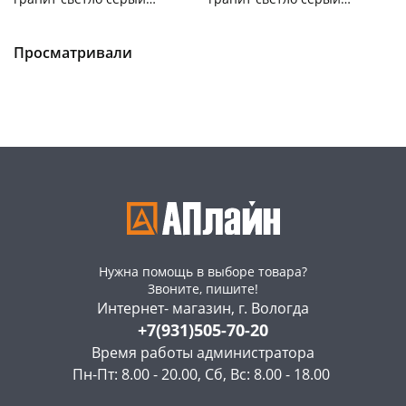
221609321/02
221609221/02
Чернышевского,
15
Чернышевского,
12
склад
шт
склад
шт
Чернышевского,
2
Чернышевского,
3
Просматривали
147а
шт
147а
шт
Конева, 36
3 шт
Конева, 36
3 шт
Пошехонское ш, 18
4 шт
Пошехонское ш, 18
3 шт
Код товара
468203
Код товара
468202
Нужна помощь в выборе товара?
Звоните, пишите!
Интернет- магазин, г. Вологда
+7(931)505-70-20
Время работы администратора
Пн-Пт: 8.00 - 20.00, Сб, Вс: 8.00 - 18.00