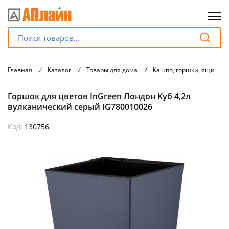
Для клиентов всех банков
Главная
/
Каталог
/
Товары для дома
/
Кашпо, горшки, ящики 
Разбейте
Горшок для цветов InGreen Лондон Куб 4,2л
оплату
на части
вулканический серый IG780010026
без переплат
Код:
130756
График платежей
Сегодня
25
%