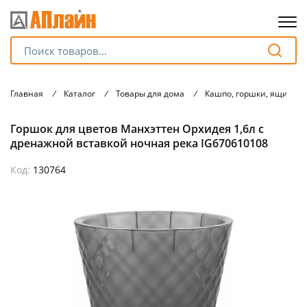
Для клиентов всех банков
Главная
/
Каталог
/
Товары для дома
/
Кашпо, горшки, ящики 
Разбейте
Горшок для цветов Манхэттен Орхидея 1,6л с
оплату
на части
дренажной вставкой ночная река IG670610108
без переплат
Код:
130764
График платежей
Сегодня
25
%