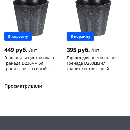
В корзину
В корзину
449 руб.
395 руб.
/шт
/шт
Горшок для цветов пласт.
Горшок для цветов пласт.
Гренада D230мм 5л
Гренада D200мм 4л
гранит светло серый
гранит светло серый
221609321/02
221609221/02
Чернышевского,
15
Чернышевского,
12
склад
шт
склад
шт
Чернышевского,
2
Чернышевского,
3
Просматривали
147а
шт
147а
шт
Конева, 36
3 шт
Конева, 36
3 шт
Пошехонское ш, 18
4 шт
Пошехонское ш, 18
3 шт
Код товара
468203
Код товара
468202