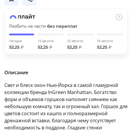
об оплате Плайтом
Разбить на части
без переплат
Остались вопросы?
25
Сегодня
15 августа
22 августа
29 августа
8 800 302-02-51
52,25
₽
52,25
₽
52,25
₽
52,25
₽
plait.ru
раз в 2
недели
Описание
Свет и блеск окон Нью-Йорка в самой гламурной
коллекции бренда InGreen Manhattan. Богатство
форм и объемов горшков наполнят сиянием как
небольшую комнату, так и огромный зал. Горшок для
цветов состоит из кашпо и полноразмерной
дренажной вставки, благодаря чему отсутствует
необходимость в поддоне. Гладкие стенки