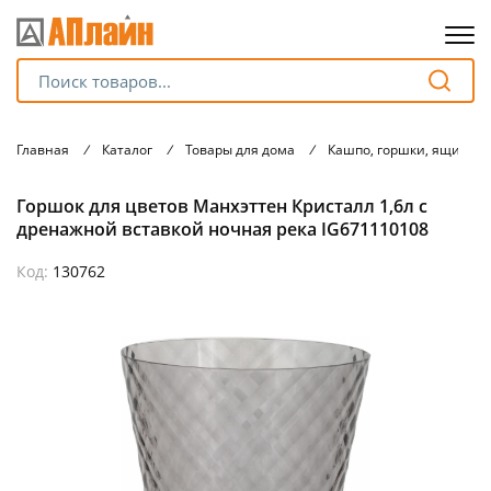
Для клиентов всех банков
Главная
/
Каталог
/
Товары для дома
/
Кашпо, горшки, ящики 
Разбейте
Горшок для цветов Манхэттен Кристалл 1,6л с
оплату
на части
дренажной вставкой ночная река IG671110108
без переплат
Код:
130762
График платежей
Сегодня
25
%