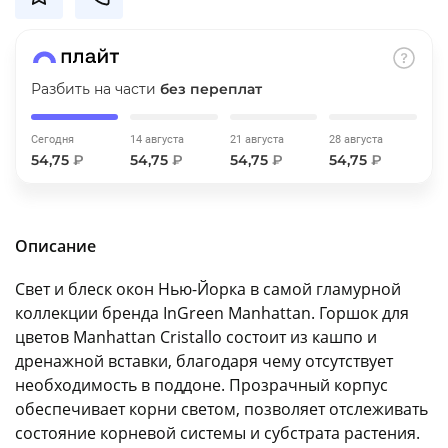
об оплате Плайтом
Разбить на части
без переплат
Остались вопросы?
25
Сегодня
14 августа
21 августа
28 августа
8 800 302-02-51
54,75
₽
54,75
₽
54,75
₽
54,75
₽
plait.ru
раз в 2
недели
Описание
Свет и блеск окон Нью-Йорка в самой гламурной
коллекции бренда InGreen Manhattan. Горшок для
цветов Manhattan Cristallo состоит из кашпо и
дренажной вставки, благодаря чему отсутствует
необходимость в поддоне. Прозрачный корпус
обеспечивает корни светом, позволяет отслеживать
состояние корневой системы и субстрата растения.