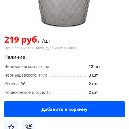
Добавляйте товары
в корзину
Оплачивайте сегодня только
219 руб.
/шт
25
% картой любого банка
Цена без учёта индивидуальных скидок
Наличие
Получайте товар
Чернышевского, склад
12 шт
выбранный способом
Чернышевского, 147а
3 шт
Конева, 36
2 шт
Оставшиеся
75
% будут
Пошехонское шоссе, 18
2 шт
списываться
с вашей карты
по
25
%
каждые 2 недели
Добавить в корзину
Подробнее