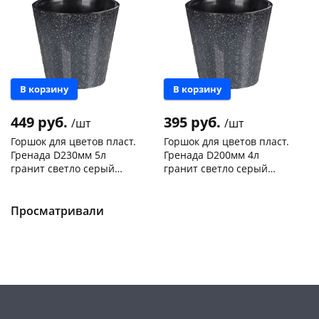
В корзину
В корзину
449 руб.
395 руб.
/шт
/шт
Горшок для цветов пласт.
Горшок для цветов пласт.
Гренада D230мм 5л
Гренада D200мм 4л
гранит светло серый
гранит светло серый
221609321/02
221609221/02
Чернышевского,
15
Чернышевского,
12
склад
шт
склад
шт
Чернышевского,
2
Чернышевского,
3
Просматривали
147а
шт
147а
шт
Конева, 36
3 шт
Конева, 36
3 шт
Пошехонское ш, 18
4 шт
Пошехонское ш, 18
3 шт
Код товара
468203
Код товара
468202