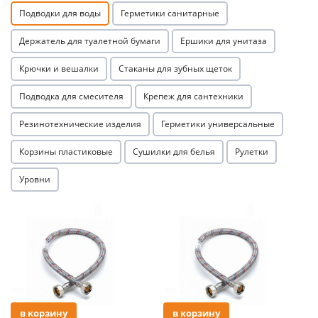
Подводки для воды
Герметики санитарные
Держатель для туалетной бумаги
Ершики для унитаза
Крючки и вешалки
Стаканы для зубных щеток
Подводка для смесителя
Крепеж для сантехники
Резинотехнические изделия
Герметики универсальные
Корзины пластиковые
Сушилки для белья
Рулетки
Уровни
Акция
Акция
в корзину
в корзину