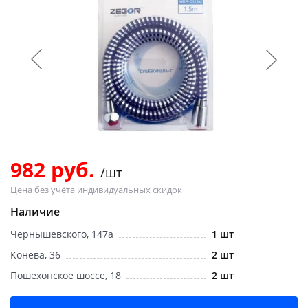
Добавляйте товары
в корзину
Оплачивайте сегодня только
25
% картой любого банка
Получайте товар
выбранный способом
982 руб.
/шт
Цена без учёта индивидуальных скидок
Оставшиеся
75
% будут
Наличие
списываться
с вашей карты
Чернышевского, 147а
1 шт
по
25
%
каждые 2 недели
Конева, 36
2 шт
Пошехонское шоссе, 18
2 шт
Подробнее