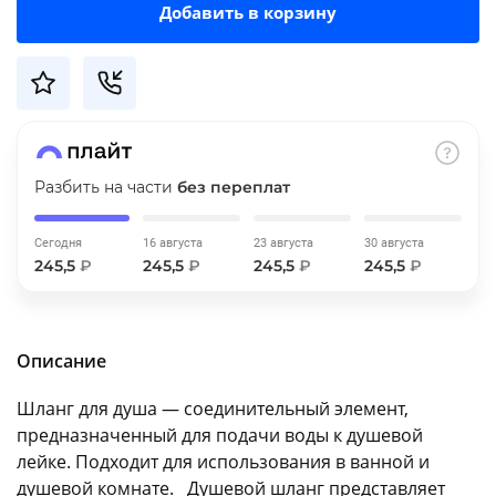
Добавить в корзину
об оплате Плайтом
Остались вопросы?
25
8 800 302-02-51
Разбить на части
без переплат
plait.ru
раз в 2
недели
Сегодня
16 августа
23 августа
30 августа
245,5
₽
245,5
₽
245,5
₽
245,5
₽
Описание
Шланг для душа — соединительный элемент,
предназначенный для подачи воды к душевой
лейке. Подходит для использования в ванной и
душевой комнате. Душевой шланг представляет