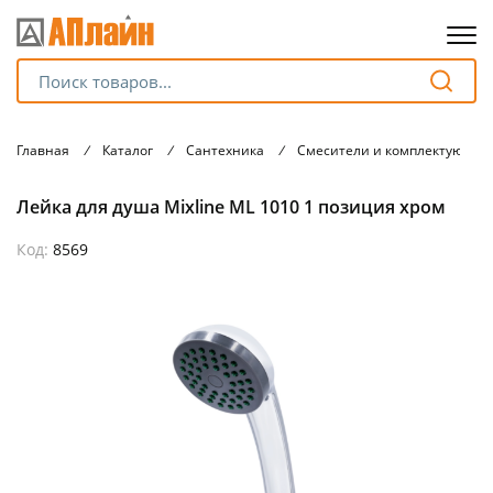
Для клиентов всех банков
Главная
/
Каталог
/
Сантехника
/
Смесители и комплектующие
Разбейте
Лейка для душа Mixline ML 1010 1 позиция хром
оплату
на части
без переплат
Код:
8569
График платежей
Сегодня
25
%