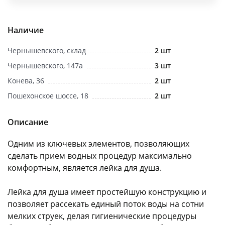
об оплате Плайтом
Наличие
Чернышевского, склад
2 шт
Остались вопросы?
25
Чернышевского, 147а
3 шт
8 800 302-02-51
Конева, 36
2 шт
plait.ru
раз в 2
Пошехонское шоссе, 18
2 шт
недели
Описание
Одним из ключевых элементов, позволяющих
сделать прием водных процедур максимально
комфортным, является лейка для душа.
Лейка для душа имеет простейшую конструкцию и
позволяет рассекать единый поток воды на сотни
мелких струек, делая гигиенические процедуры