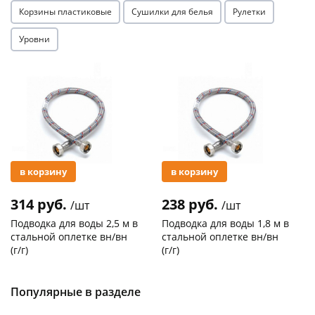
Корзины пластиковые
Сушилки для белья
Рулетки
Уровни
Акция
Акция
в корзину
в корзину
314 руб.
238 руб.
/шт
/шт
Подводка для воды 2,5 м в
Подводка для воды 1,8 м в
стальной оплетке вн/вн
стальной оплетке вн/вн
(г/г)
(г/г)
Код товара
21278
Код товара
27102
Популярные в разделе