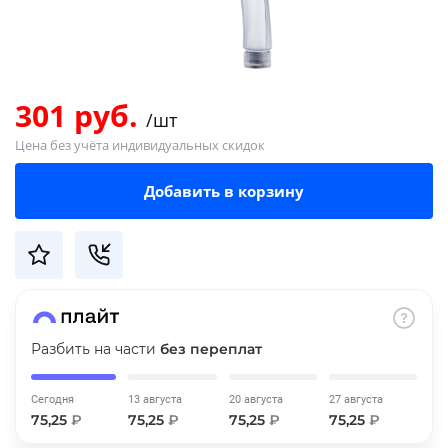
Добавляйте товары
в корзину
301 руб.
/шт
Оплачивайте сегодня только
Цена без учёта индивидуальных скидок
25
% картой любого банка
Добавить в корзину
Получайте товар
выбранный способом
Оставшиеся
75
% будут
списываться
с вашей карты
по
25
%
каждые 2 недели
Разбить на части
без переплат
Сегодня
13 августа
20 августа
27 августа
75,25
₽
75,25
₽
75,25
₽
75,25
₽
Подробнее