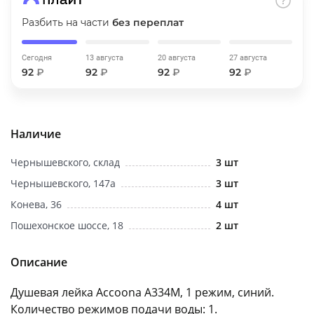
об оплате Плайтом
Разбить на части
без переплат
Сегодня
13 августа
20 августа
27 августа
92
₽
92
₽
92
₽
92
₽
Остались вопросы?
25
8 800 302-02-51
plait.ru
раз в 2
Наличие
недели
Чернышевского, склад
3 шт
Чернышевского, 147а
3 шт
Конева, 36
4 шт
Пошехонское шоссе, 18
2 шт
Описание
Душевая лейка Accoona A334M, 1 режим, синий.
Количество режимов подачи воды: 1.