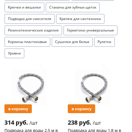
Крючки и вешалки
Стаканы для зубных щеток
Подводка для смесителя
Крепеж для сантехники
Резинотехнические изделия
Герметики универсальные
Корзины пластиковые
Сушилки для белья
Рулетки
Уровни
Акция
Акция
в корзину
в корзину
314 руб.
238 руб.
/шт
/шт
Подводка для воды 2,5 м в
Подводка для воды 1,8 м в