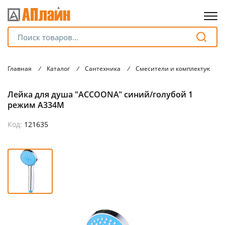
Для клиентов всех банков
Главная
/
Каталог
/
Сантехника
/
Смесители и комплектующие
Разбейте
Лейка для душа "ACCOONA" синий/голубой 1
оплату
на части
режим A334M
без переплат
Код:
121635
График платежей
Сегодня
25
%