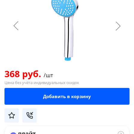
Добавляйте товары
в корзину
Оплачивайте сегодня только
25
% картой любого банка
Получайте товар
выбранный способом
368 руб.
/шт
Цена без учёта индивидуальных скидок
Оставшиеся
75
% будут
Добавить в корзину
списываться
с вашей карты
по
25
%
каждые 2 недели
Подробнее