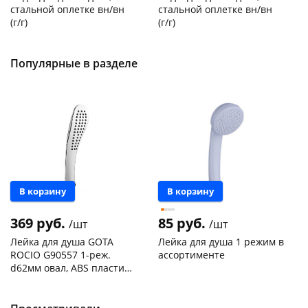
стальной оплетке вн/вн
стальной оплетке вн/вн
(г/г)
(г/г)
Код товара
21278
Код товара
27102
Популярные в разделе
В корзину
В корзину
369 руб.
85 руб.
/шт
/шт
Лейка для душа GOTA
Лейка для душа 1 режим в
ROCIO G90557 1-реж.
ассортименте
d62мм овал, ABS пластик,
европодвес 1/50
Конева, 36
3 шт
Чернышевского,
9
склад
шт
Код товара
467819
Чернышевского,
5