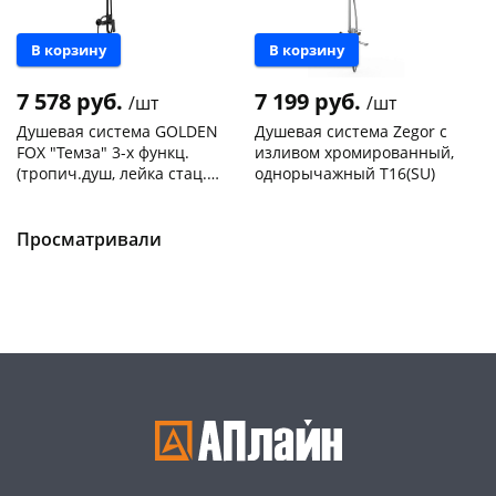
В корзину
В корзину
7 578 руб.
7 199 руб.
/шт
/шт
Душевая система GOLDEN
Душевая система Zegor с
FOX "Темза" 3-х функц.
изливом хромированный,
(тропич.душ, лейка стац.)
однорычажный Т16(SU)
латунь, черный
Чернышевского,
1
Чернышевского,
1
арт.12145-FOX
147а
шт
147а
шт
Конева, 36
1 шт
Конева, 36
1 шт
Просматривали
Пошехонское ш, 18
1 шт
Код товара
468290
Код товара
468083