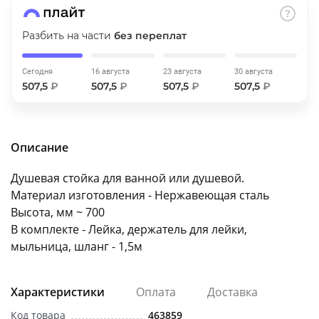
об оплате Плайтом
Разбить на части
без переплат
Сегодня
16 августа
23 августа
30 августа
507,5
₽
507,5
₽
507,5
₽
507,5
₽
Остались вопросы?
25
8 800 302-02-51
plait.ru
раз в 2
недели
Описание
Душевая стойка для ванной или душевой.
Материал изготовления - Нержавеющая сталь
Высота, мм ~ 700
В комплекте - Лейка, держатель для лейки,
мыльница, шланг - 1,5м
Характеристики
Оплата
Доставка
Код товара
463859