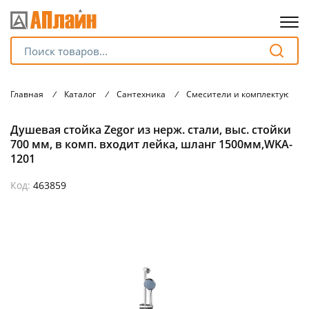
Для клиентов всех банков
Главная
/
Каталог
/
Сантехника
/
Смесители и комплектующие
Разбейте
Душевая стойка Zegor из нерж. стали, выс. стойки
оплату
на части
700 мм, в комп. входит лейка, шланг 1500мм,WKA-
без переплат
1201
Код:
463859
График платежей
Сегодня
25
%