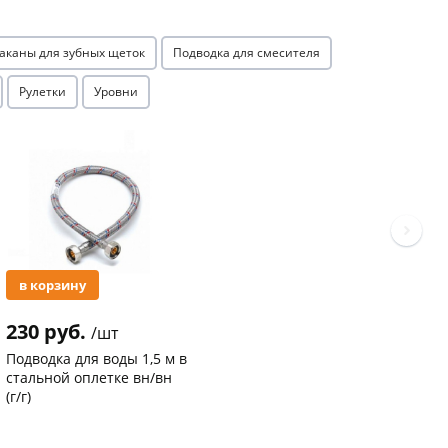
аканы для зубных щеток
Подводка для смесителя
Рулетки
Уровни
Акция
в корзину
230 руб.
/шт
Подводка для воды 1,5 м в
стальной оплетке вн/вн
(г/г)
Код товара
20763