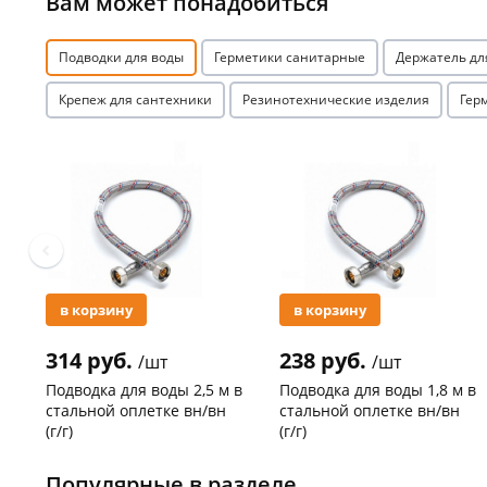
Вам может понадобиться
Подводки для воды
Герметики санитарные
Держатель дл
Крепеж для сантехники
Резинотехнические изделия
Гер
Акция
Акция
в корзину
в корзину
314 руб.
238 руб.
/шт
/шт
Подводка для воды 2,5 м в
Подводка для воды 1,8 м в
стальной оплетке вн/вн
стальной оплетке вн/вн
(г/г)
(г/г)
Код товара
21278
Код товара
27102
Популярные в разделе