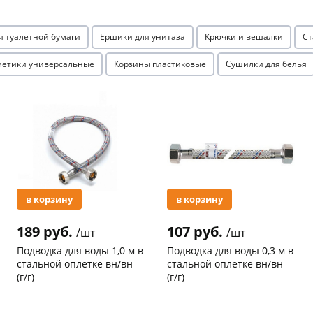
я туалетной бумаги
Ершики для унитаза
Крючки и вешалки
Ст
метики универсальные
Корзины пластиковые
Сушилки для белья
Акция
Акция
раз в 2 недели
в корзину
в корзину
189 руб.
107 руб.
/шт
/шт
Подводка для воды 1,0 м в
Подводка для воды 0,3 м в
стальной оплетке вн/вн
стальной оплетке вн/вн
(г/г)
(г/г)
Код товара
21041
Код товара
20755