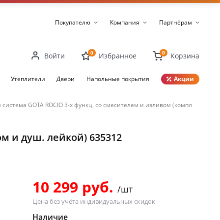
Покупателю
Компания
Партнёрам
0
0
Войти
Избранное
Корзина
Утеплители
Двери
Напольные покрытия
Акции
 система GOTA ROCIO 3-х функц. со смесителем и изливом (компл.с шланго
Закрыть
м и душ. лейкой) 635312
10 299 руб.
/шт
Цена без учёта индивидуальных скидок
Наличие