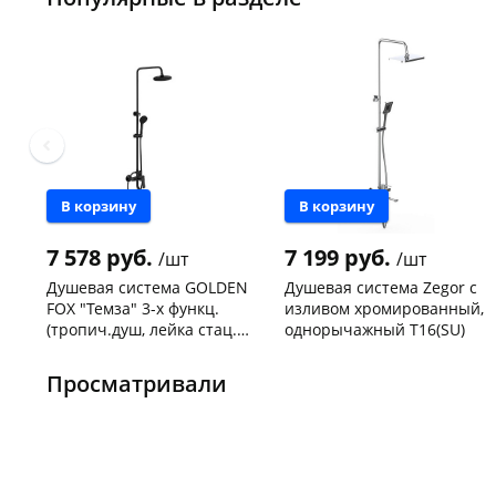
В корзину
В корзину
7 578 руб.
7 199 руб.
/шт
/шт
Душевая система GOLDEN
Душевая система Zegor с
FOX "Темза" 3-х функц.
изливом хромированный,
(тропич.душ, лейка стац.)
однорычажный Т16(SU)
латунь, черный
Чернышевского,
1
Чернышевского,
1
арт.12145-FOX
147а
шт
147а
шт
Просматривали
Конева, 36
1 шт
Конева, 36
1 шт
Пошехонское ш, 18
1 шт
Код товара
468290
Код товара
468083