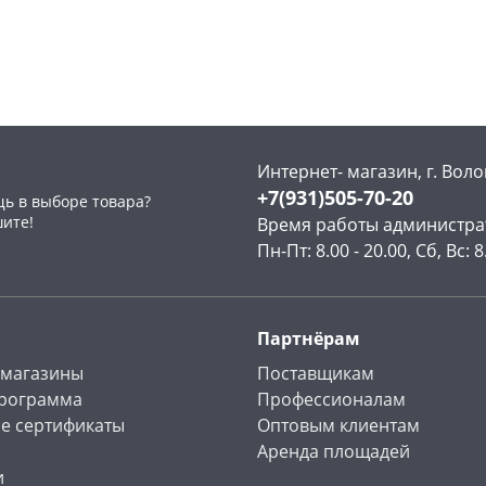
Чернышевского,
1
Чернышевского,
1
147а
шт
147а
шт
Конева, 36
1 шт
Конева, 36
2 шт
Пошехонское ш, 18
2 шт
Код товара
467822
Код товара
467024
Интернет- магазин, г. Воло
+7(931)505-70-20
ь в выборе товара?
шите!
Время работы администра
Пн-Пт: 8.00 - 20.00, Сб, Вс: 8
Партнёрам
 магазины
Поставщикам
программа
Профессионалам
е сертификаты
Оптовым клиентам
Аренда площадей
и