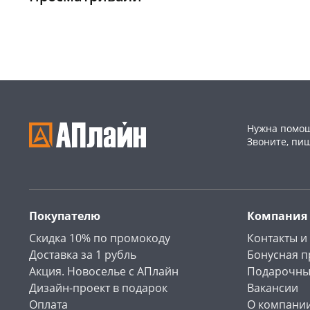
Конева, 36
1 шт
Конева, 36
1 шт
Пошехонское ш, 18
1 шт
Код товара
468290
Код товара
468083
Нужна помощ
Звоните, пи
Покупателю
Компания
Скидка 10% по промокоду
Контакты и
Доставка за 1 рубль
Бонусная 
Акция. Новоселье с АПлайн
Подарочны
Дизайн-проект в подарок
Вакансии
Оплата
О компани