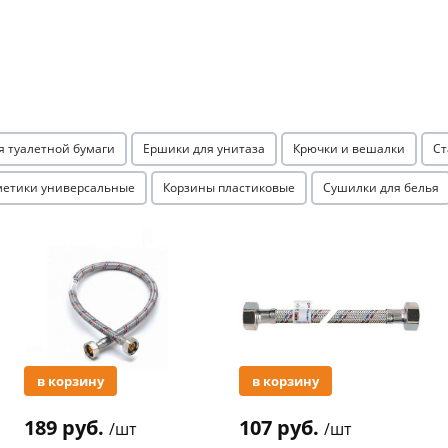
я туалетной бумаги
Ершики для унитаза
Крючки и вешалки
Ст
раз в 2 недели
метики универсальные
Корзины пластиковые
Сушилки для белья
Акция
Акция
в корзину
в корзину
189 руб.
107 руб.
/шт
/шт