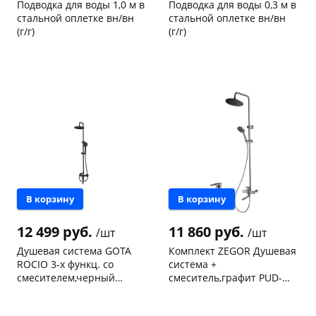
Подводка для воды 1,0 м в
Подводка для воды 0,3 м в
стальной оплетке вн/вн
стальной оплетке вн/вн
(г/г)
(г/г)
Код товара
21041
Код товара
20755
В корзину
В корзину
12 499 руб.
11 860 руб.
/шт
/шт
Душевая система GOTA
Комплект ZEGOR Душевая
ROCIO 3-х функц. со
система +
смесителем,черный
смеситель,графит PUD-
(компл.с шлангом и душ.
BOX-MG
Чернышевского,
2
Чернышевского,
2
лейкой) G221410
склад
шт
склад
шт