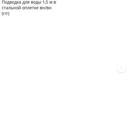
Подводка для воды 1,5 м в
стальной оплетке вн/вн
(г/г)
Код товара
20763