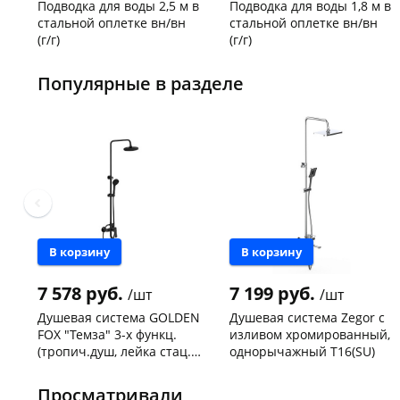
Подводка для воды 2,5 м в
Подводка для воды 1,8 м в
стальной оплетке вн/вн
стальной оплетке вн/вн
(г/г)
(г/г)
Код товара
21278
Код товара
27102
Популярные в разделе
В корзину
В корзину
7 578 руб.
7 199 руб.
/шт
/шт
Душевая система GOLDEN
Душевая система Zegor с
FOX "Темза" 3-х функц.
изливом хромированный,
(тропич.душ, лейка стац.)
однорычажный Т16(SU)
латунь, черный
Чернышевского,
1
Чернышевского,
1
арт.12145-FOX
147а
шт
147а
шт
Просматривали