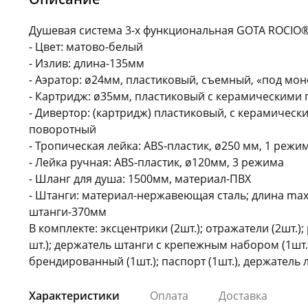
Душевая система 3-х функциональная GOTA ROCIO
- Цвет: матово-белый
- Излив: длина-135мм
- Аэратор: ø24мм, пластиковый, съемный, «под мо
- Картридж: ø35мм, пластиковый с керамическими 
- Дивертор: (картридж) пластиковый, с керамическ
поворотный
- Тропическая лейка: ABS-пластик, ø250 мм, 1 режи
- Лейка ручная: ABS-пластик, ø120мм, 3 режима
- Шланг для душа: 1500мм, материал-ПВХ
- Штанги: материал-нержавеющая сталь; длина max
штанги-370мм
В комплекте: эксцентрики (2шт.); отражатели (2шт.)
шт.); держатель штанги с крепежным набором (1шт.);
брендированный (1шт.); паспорт (1шт.), держатель л
Характеристики
Оплата
Доставка