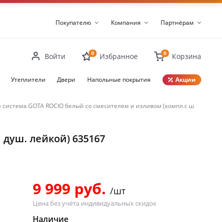
Покупателю
Компания
Партнёрам
0
0
Войти
Избранное
Корзина
Утеплители
Двери
Напольные покрытия
Акции
 система GOTA ROCIO белый со смесителем и изливом (компл.с шлангом и 
Закрыть
душ. лейкой) 635167
9 999 руб.
/шт
Цена без учёта индивидуальных скидок
Наличие