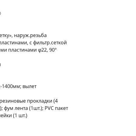
Оставшиеся
75
% будут
списываться
®
с вашей карты
по
25
%
каждые 2 недели
нетку», наруж.резьба
пластинами, с фильтр.сеткой
ими пластинами φ22, 90°
Подробнее
об оплате Плайтом
м
25
-1400мм; вылет
раз в 2
Остались вопросы?
недели
; резиновые прокладки (4
8 800 302-02-51
 фум лента (1шт.); PVC пакет
ейки (1 шт.)
plait.ru