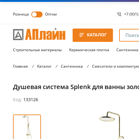
Розница
Оптом
+7 (931)
+7 (931)
8 8172 
КАТАЛОГ
8 8172 
8 8172 
Строительные материалы
Керамическая плитка
Сантехника
Главная
/
Каталог
/
Сантехника
/
Смесители и комплекту
Душевая система Splenk для ванны золот
Код:
133126