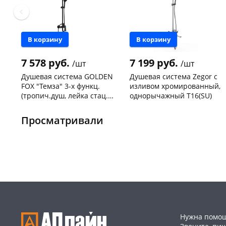
В корзину
В корзину
7 578 руб.
7 199 руб.
/шт
/шт
Душевая система GOLDEN
Душевая система Zegor с
FOX "Темза" 3-х функц.
изливом хромированный,
(тропич.душ, лейка стац.)
однорычажный Т16(SU)
латунь, черный
Чернышевского,
1
Чернышевского,
1
арт.12145-FOX
147а
шт
147а
шт
Просматривали
Конева, 36
1 шт
Конева, 36
1 шт
Пошехонское ш, 18
1 шт
Код товара
468290
Код товара
468083
Нужна помощ