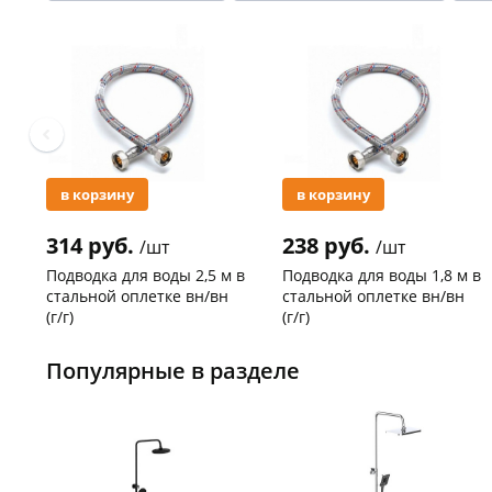
Акция
Акция
в корзину
в корзину
314 руб.
238 руб.
/шт
/шт
Подводка для воды 2,5 м в
Подводка для воды 1,8 м в
стальной оплетке вн/вн
стальной оплетке вн/вн
(г/г)
(г/г)
Код товара
21278
Код товара
27102
Популярные в разделе