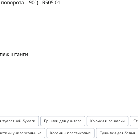
оворота – 90°) - R505.01
Оставшиеся
75
% будут
списываться
с вашей карты
по
25
%
каждые 2 недели
Подробнее
об оплате Плайтом
епеж штанги
25
раз в 2
Остались вопросы?
недели
8 800 302-02-51
plait.ru
я туалетной бумаги
Ершики для унитаза
Крючки и вешалки
Ст
метики универсальные
Корзины пластиковые
Сушилки для белья