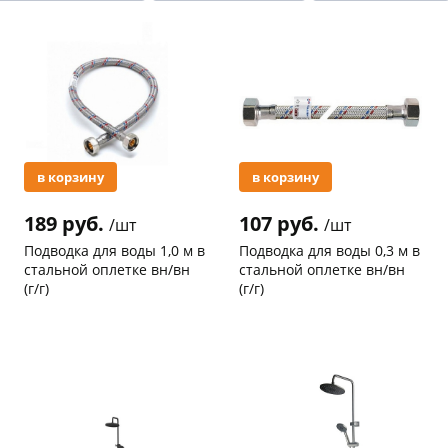
Акция
Акция
раз в 2 недели
в корзину
в корзину
189 руб.
107 руб.
/шт
/шт
Подводка для воды 1,0 м в
Подводка для воды 0,3 м в
стальной оплетке вн/вн
стальной оплетке вн/вн
(г/г)
(г/г)
Код товара
21041
Код товара
20755