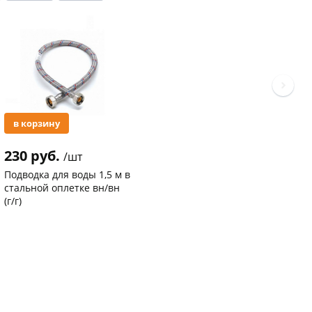
Акция
в корзину
230 руб.
/шт
Подводка для воды 1,5 м в
стальной оплетке вн/вн
(г/г)
Код товара
20763