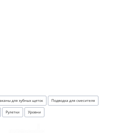
аканы для зубных щеток
Подводка для смесителя
Рулетки
Уровни
Акция