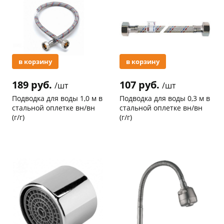
в корзину
в корзину
раз в 2 недели
189 руб.
107 руб.
/шт
/шт
Подводка для воды 1,0 м в
Подводка для воды 0,3 м в
стальной оплетке вн/вн
стальной оплетке вн/вн
(г/г)
(г/г)
Код товара
21041
Код товара
20755