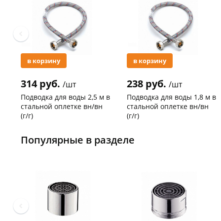
в корзину
в корзину
314 руб.
238 руб.
/шт
/шт
Подводка для воды 2,5 м в
Подводка для воды 1,8 м в
стальной оплетке вн/вн
стальной оплетке вн/вн
(г/г)
(г/г)
Код товара
21278
Код товара
27102
Популярные в разделе