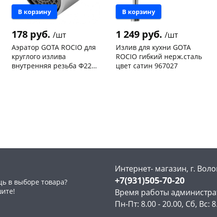
В корзину
В корзину
178 руб.
1 249 руб.
/шт
/шт
Аэратор GOTA ROCIO для
Излив для кухни GOTA
круглого излива
ROCIO гибкий нерж.сталь
внутренняя резьба Ф22
цвет сатин 967027
G9701 (70-1) 2шт
Чернышевского,
30
Чернышевского,
3
склад
шт
147а
шт
Чернышевского,
5
Конева, 36
4 шт
147а
шт
Пошехонское ш, 18
2 шт
Конева, 36
4 шт
Код товара
130239
Пошехонское ш, 18
4 шт
Код товара
130533
Интернет- магазин, г. Воло
+7(931)505-70-20
ь в выборе товара?
шите!
Время работы администра
Пн-Пт: 8.00 - 20.00, Сб, Вс: 8