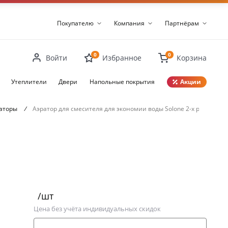
Покупателю
Компания
Партнёрам
0
0
Войти
Избранное
Корзина
Утеплители
Двери
Напольные покрытия
Акции
раторы
/
Аэратор для смесителя для экономии воды Solone 2-х режимны
Закрыть
/шт
Цена без учёта индивидуальных скидок