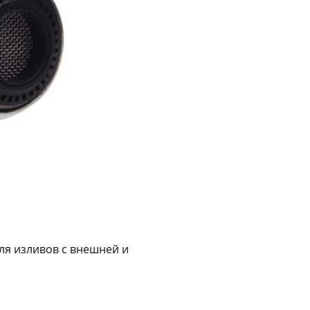
График платежей
Сегодня
25
%
Добавляйте товары
в корзину
Оплачивайте сегодня только
25
% картой любого банка
ля изливов с внешней и
Получайте товар
выбранный способом