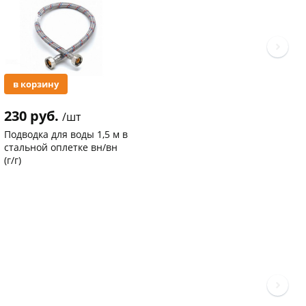
в корзину
230 руб.
/шт
Подводка для воды 1,5 м в
стальной оплетке вн/вн
(г/г)
Код товара
20763