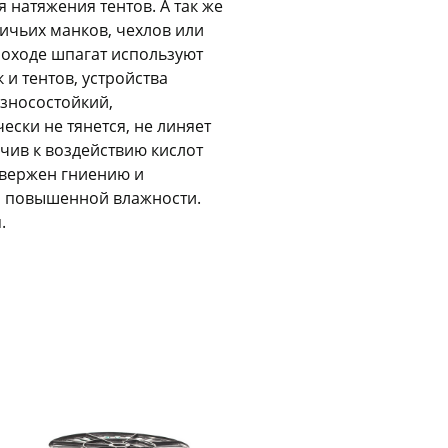
я натяжения тентов. А так же
Оставшиеся
75
% будут
списываться
ничьих манков, чехлов или
с вашей карты
по
25
%
каждые 2 недели
походе шпагат используют
 и тентов, устройства
износостойкий,
ски не тянется, не линяет
Подробнее
об оплате Плайтом
йчив к воздействию кислот
двержен гниению и
и повышенной влажности.
.
25
раз в 2
Остались вопросы?
недели
8 800 302-02-51
plait.ru