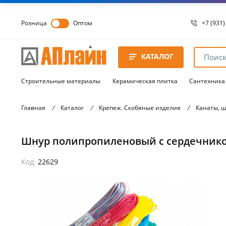
Розница
Оптом
+7 (931)
+7 (931)
8 8172 
КАТАЛОГ
8 8172 
8 8172 
Строительные материалы
Керамическая плитка
Сантехника
Главная
/
Каталог
/
Крепеж. Скобяные изделия
/
Канаты, 
Шнур полипропиленовый с сердечнико
Код:
22629