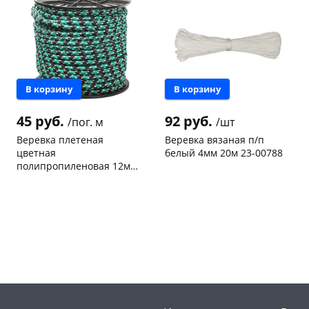
В корзину
В корзину
раз в 2 недели
45 руб.
92 руб.
/пог. м
/шт
Веревка плетеная
Веревка вязаная п/п
цветная
белый 4мм 20м 23-00788
полипропиленовая 12мм
23-01065 Бискреп
Пошехонское ш,
173 пог.
Чернышевского,
9
18
м
147а
шт
Пошехонское ш, 18
7 шт
Код товара
467181
Код товара
464331