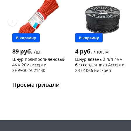
В корзину
В корзину
89 руб.
4 руб.
/шт
/пог. м
Шнур полипропиленовый
Шнур вязаный п/п 4мм
4мм 20м ассорти
без сердечника Ассорти
SHPAG02A 21440
23-01066 Бискреп
Чернышевского,
4
Чернышевского,
1500
147а
шт
склад
пог. м
Просматривали
Конева, 36
4 шт
Код товара
467184
Пошехонское ш, 18
5 шт
Код товара
469169