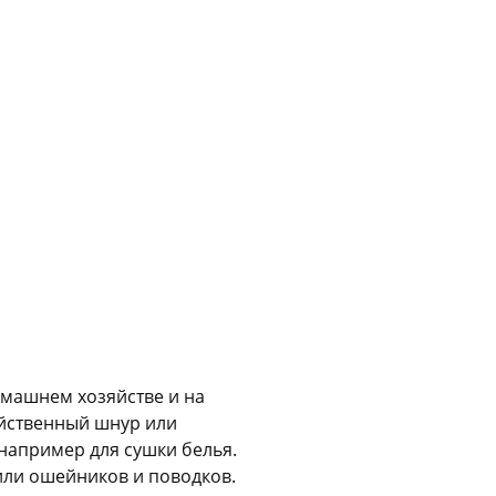
График платежей
Сегодня
25
%
Добавляйте товары
в корзину
Оплачивайте сегодня только
25
% картой любого банка
машнем хозяйстве и на
яйственный шнур или
Получайте товар
выбранный способом
 например для сушки белья.
 или ошейников и поводков.