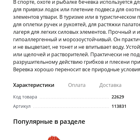
В спорте, охоте и рыбалке бечевка используется дл
для привязи лодок или плетение подвеса для охот
элементов утвари. В туризме или в туристическом 
для оплетки ручек и рукоятей, для растяжки палаток
лагеря для легких силовых элементов. Прочный и 
гипоаллергенный и морозоустойчивый. Он практиче
и не выцветает, не тонет и не впитывает воду. Усто
или щелочей и растворителей. Практически не по
разрушительному действию грибков и плесени пр
Веревка хорошо переносит все природные условия
Характеристики
Оплата
Доставка
Код товара
22629
Артикул
113831
Популярные в разделе
Новинка