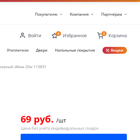
Покупателю
Компания
Партнёрам
0
0
Войти
Избранное
Корзина
Утеплители
Двери
Напольные покрытия
Акции
Закрыть
язаный d4мм 20м 113831
69 руб.
/шт
Цена без учёта индивидуальных скидок