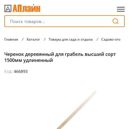
Для клиентов всех банков
Главная
/
Каталог
/
Товары для сада и отдыха
/
Садово-огород
Разбейте
Черенок деревянный для грабель высший сорт
оплату
на части
1500мм удлиненный
без переплат
Код:
466893
График платежей
Сегодня
25
%