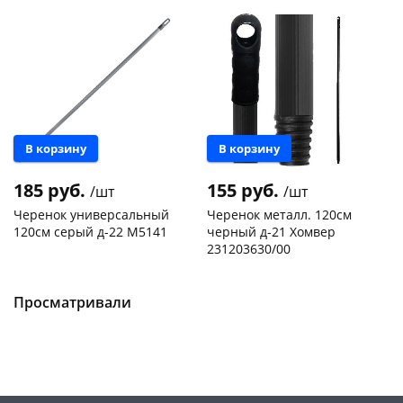
раз в 2 недели
В корзину
В корзину
185 руб.
155 руб.
/шт
/шт
Черенок универсальный
Черенок металл. 120см
120см серый д-22 М5141
черный д-21 Хомвер
231203630/00
Чернышевского,
21
Чернышевского,
19
склад
шт
склад
шт
Чернышевского,
6
Чернышевского,
2
Просматривали
147а
шт
147а
шт
Конева, 36
7 шт
Конева, 36
4 шт
Пошехонское ш, 18
5 шт
Пошехонское ш, 18
10 шт
Код товара
133652
Код товара
124469