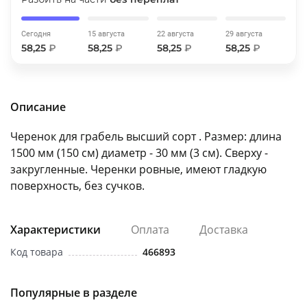
об оплате Плайтом
Сегодня
15 августа
22 августа
29 августа
58,25
₽
58,25
₽
58,25
₽
58,25
₽
Остались вопросы?
25
8 800 302-02-51
Описание
plait.ru
раз в 2
Черенок для грабель высший сорт . Размер: длина
недели
1500 мм (150 см) диаметр - 30 мм (3 см). Сверху -
закругленные. Черенки ровные, имеют гладкую
поверхность, без сучков.
Характеристики
Оплата
Доставка
Код товара
466893
Популярные в разделе