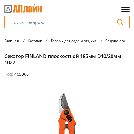
Для клиентов всех банков
Главная
/
Каталог
/
Товары для сада и отдыха
/
Садово-огород
Разбейте
Секатор FINLAND плоскостной 185мм D10/20мм
оплату
на части
1027
без переплат
Код:
465360
График платежей
Сегодня
25
%