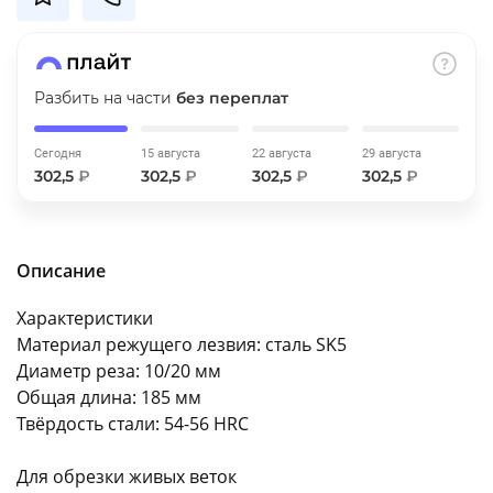
об оплате Плайтом
Разбить на части
без переплат
Остались вопросы?
25
Сегодня
15 августа
22 августа
29 августа
8 800 302-02-51
302,5
₽
302,5
₽
302,5
₽
302,5
₽
plait.ru
раз в 2
недели
Описание
Характеристики
Материал режущего лезвия: сталь SK5
Диаметр реза: 10/20 мм
Общая длина: 185 мм
Твёрдость стали: 54-56 HRC
Для обрезки живых веток