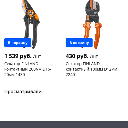
В корзину
В корзину
1 539 руб.
430 руб.
/шт
/шт
Секатор FINLAND
Секатор FINLAND
контактный 200мм D16-
контактный 180мм D12мм
20мм 1430
2240
Чернышевского,
2
Чернышевского,
8
147а
шт
склад
шт
Пошехонское ш, 18
2 шт
Чернышевского,
4
Просматривали
147а
шт
Код товара
467131
Конева, 36
2 шт
Пошехонское ш, 18
2 шт
Код товара
466361