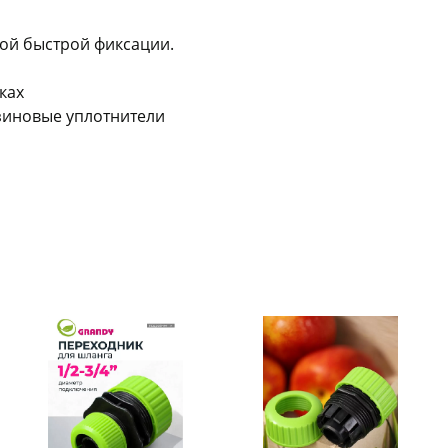
Оставшиеся
75
% будут
списываться
с вашей карты
по
25
%
каждые 2 недели
мой быстрой фиксации.
ках
езиновые уплотнители
Подробнее
об оплате Плайтом
25
раз в 2
Остались вопросы?
недели
8 800 302-02-51
plait.ru