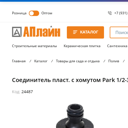
Розница
Оптом
+7 (931)
+7 (931)
8 8172 
КАТАЛОГ
8 8172 
8 8172 
Строительные материалы
Керамическая плитка
Сантехника
Главная
/
Каталог
/
Товары для сада и отдыха
/
Полив
/
Соединитель пласт. с хомутом Park 1/2-
Код:
24487