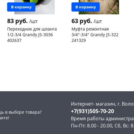
В корзину
В корзину
83 руб.
63 руб.
/шт
/шт
Переходник для шланга
Муфта ремонтная
1/2-3/4 Grandy JS-3036
3/4"-3/4" Grandy JS-322
402637
241329
раз в 2 недели
Чернышевского,
25
Чернышевского,
2
склад
шт
147а
шт
Чернышевского,
4
Конева, 36
3 шт
147а
шт
Пошехонское ш, 18
1 шт
Конева, 36
2 шт
Код товара
467009
Пошехонское ш, 18
4 шт
Код товара
467011
Интернет- магазин, г. Воло
+7(931)505-70-20
ь в выборе товара?
шите!
Время работы администра
Пн-Пт: 8.00 - 20.00, Сб, Вс: 8