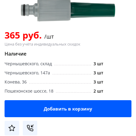
Добавляйте товары
в корзину
365 руб.
/шт
Оплачивайте сегодня только
Цена без учёта индивидуальных скидок
25
% картой любого банка
Наличие
Чернышевского, склад
3 шт
Получайте товар
выбранный способом
Чернышевского, 147а
3 шт
Конева, 36
3 шт
Пошехонское шоссе, 18
2 шт
Оставшиеся
75
% будут
списываться
с вашей карты
по
25
%
каждые 2 недели
Добавить в корзину
Подробнее