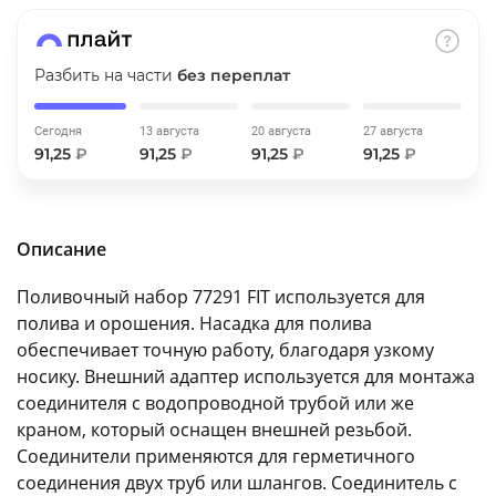
об оплате Плайтом
Разбить на части
без переплат
Сегодня
13 августа
20 августа
27 августа
Остались вопросы?
25
91,25
₽
91,25
₽
91,25
₽
91,25
₽
8 800 302-02-51
plait.ru
раз в 2
недели
Описание
Поливочный набор 77291 FIT используется для
полива и орошения. Насадка для полива
обеспечивает точную работу, благодаря узкому
носику. Внешний адаптер используется для монтажа
соединителя с водопроводной трубой или же
краном, который оснащен внешней резьбой.
Соединители применяются для герметичного
соединения двух труб или шлангов. Соединитель с