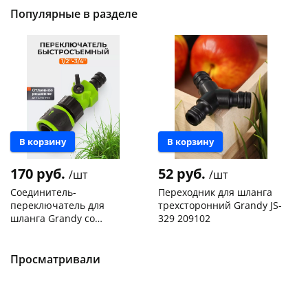
Популярные в разделе
В корзину
В корзину
170 руб.
52 руб.
/шт
/шт
Соединитель-
Переходник для шланга
переключатель для
трехсторонний Grandy JS-
шланга Grandy со
329 209102
стопором JS-339-2 429597
Чернышевского,
10
Чернышевского,
6
склад
шт
склад
шт
Чернышевского,
4
Чернышевского,
6
Просматривали
147а
шт
147а
шт
Конева, 36
3 шт
Конева, 36
2 шт
Пошехонское ш, 18
4 шт
Пошехонское ш, 18
5 шт
Код товара
467013
Код товара
467012