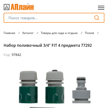
Для клиентов всех банков
Главная
/
Каталог
/
Товары для сада и отдыха
/
Полив
/
Комп
Разбейте
Набор поливочный 3/4" FIT 4 предмета 77292
оплату
на части
без переплат
Код:
97842
График платежей
Сегодня
25
%