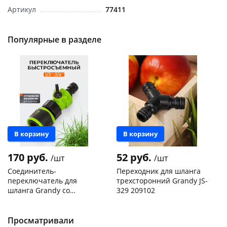
Артикул
77411
Популярные в разделе
раз в 2 недели
В корзину
В корзину
170 руб.
52 руб.
/шт
/шт
Соединитель-
Переходник для шланга
переключатель для
трехсторонний Grandy JS-
шланга Grandy со
329 209102
стопором JS-339-2 429597
Чернышевского,
10
Чернышевского,
6
склад
шт
склад
шт
Чернышевского,
4
Чернышевского,
6
Просматривали
147а
шт
147а
шт