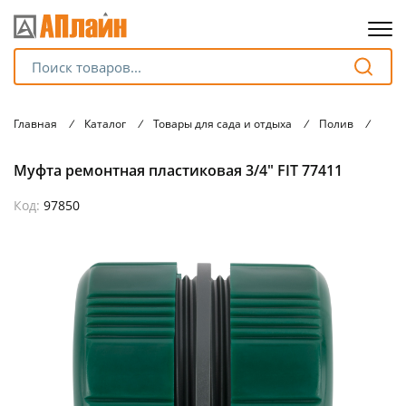
Для клиентов всех банков
Главная
/
Каталог
/
Товары для сада и отдыха
/
Полив
/
Комп
Разбейте
Муфта ремонтная пластиковая 3/4" FIT 77411
оплату
на части
без переплат
Код:
97850
График платежей
Сегодня
25
%