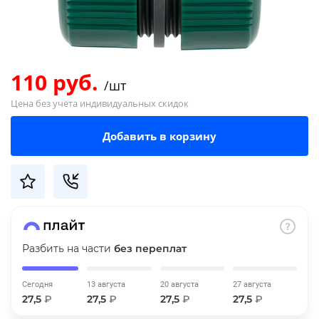
Добавляйте товары
в корзину
110 руб.
/шт
Оплачивайте сегодня только
Цена без учёта индивидуальных скидок
25
% картой любого банка
Добавить в корзину
Получайте товар
выбранный способом
Оставшиеся
75
% будут
списываться
с вашей карты
по
25
%
каждые 2 недели
Разбить на части
без переплат
Сегодня
13 августа
20 августа
27 августа
27,5
₽
27,5
₽
27,5
₽
27,5
₽
Подробнее