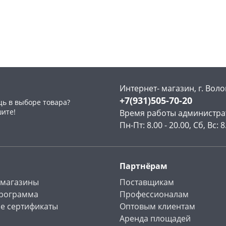
147а
шт
Код товара
467854
Конева, 36
5 шт
Пошехонское ш, 18
4 шт
Код товара
467910
Интернет- магазин, г. Воло
+7(931)505-70-20
ь в выборе товара?
шите!
Время работы администра
Пн-Пт: 8.00 - 20.00, Сб, Вс: 8
Партнёрам
 магазины
Поставщикам
программа
Профессионалам
е сертификаты
Оптовым клиентам
Аренда площадей