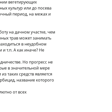
ании вегетирующих
Оставшиеся
75
% будут
списываться
ных культур или до посева
с вашей карты
по
25
%
каждые 2 недели
очный период, на межах и
боту на дачном участке, чем
рных трав может занимать
Подробнее
об оплате Плайтом
находиться в неудобном
и т.п. А как иначе? Не
дничестве. Но прогресс не
25
орые в значительной мере
раз в 2
из таких средств является
Остались вопросы?
недели
рбицид, название которого
8 800 302-02-51
лютно от всех
plait.ru