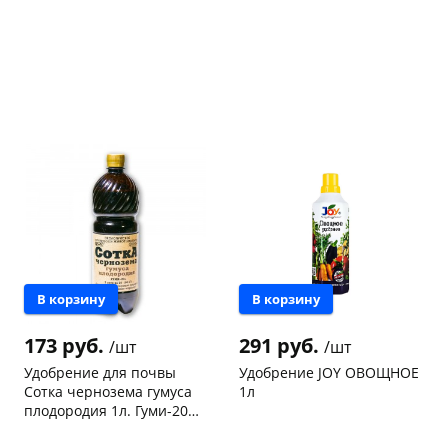
раз в 2 недели
В корзину
В корзину
173 руб.
291 руб.
/шт
/шт
Удобрение для почвы
Удобрение JOY ОВОЩНОЕ
Сотка чернозема гумуса
1л
плодородия 1л. Гуми-20
ОЖЗ (Башинком) 830606
Чернышевского,
2
Конева, 36
3 шт