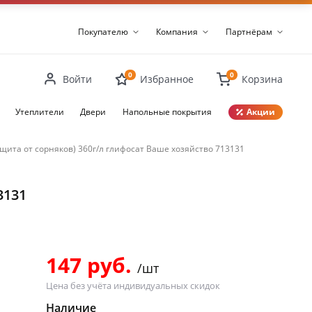
Покупателю
Компания
Партнёрам
0
0
Войти
Избранное
Корзина
Утеплители
Двери
Напольные покрытия
Акции
Закрыть
ащита от сорняков) 360г/л глифосат Ваше хозяйство 713131
3131
147 руб.
/шт
Цена без учёта индивидуальных скидок
Наличие