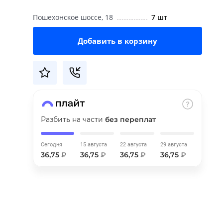
Пошехонское шоссе, 18
7 шт
Добавить в корзину
Разбить на части
без переплат
Сегодня
15 августа
22 августа
29 августа
36,75
₽
36,75
₽
36,75
₽
36,75
₽