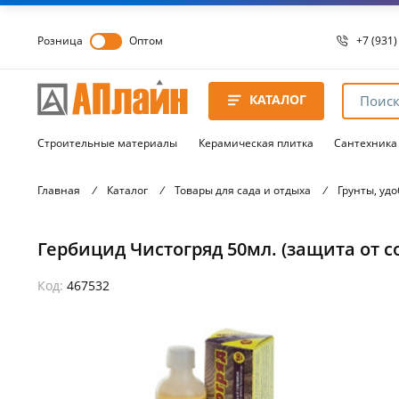
Розница
Оптом
+7 (931)
+7 (931)
8 8172 
КАТАЛОГ
8 8172 
8 8172 
Строительные материалы
Керамическая плитка
Сантехника
Главная
/
Каталог
/
Товары для сада и отдыха
/
Грунты, уд
Гербицид Чистогряд 50мл. (защита от с
Код:
467532