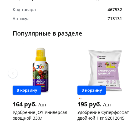
Код товара
467532
Артикул
713131
Популярные в разделе
В корзину
В корзину
164 руб.
195 руб.
/шт
/шт
Удобрение JOY Универсал
Удобрение Суперфосфат
овощной 330л
двойной 1 кг 92012045
Чернышевского,
4
Чернышевского,
32