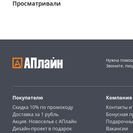
147а
шт
склад
шт
Просматривали
Конева, 36
6 шт
Чернышевского,
4
147а
шт
Пошехонское ш, 18
2 шт
Конева, 36
8 шт
Код товара
468353
Пошехонское ш, 18
3 шт
Код товара
468242
Нужна помощ
Звоните, пи
Покупателю
Компания
Скидка 10% по промокоду
Контакты и
Доставка за 1 рубль
Бонусная 
Акция. Новоселье с АПлайн
Подарочны
Дизайн-проект в подарок
Вакансии