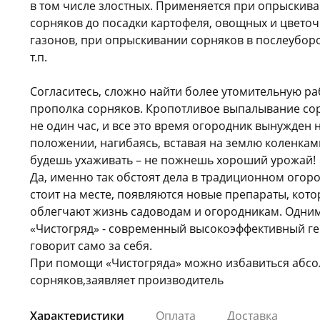
в том числе злостных. Применяется при опрыскив
сорняков до посадки картофеля, овощных и цветоч
газонов, при опрыскивании сорняков в послеубор
т.п.
Согласитесь, сложно найти более утомительную ра
прополка сорняков. Кропотливое выпалывание со
не один час, и все это время огородник вынужден 
положении, нагибаясь, вставая на землю коленками 
будешь ухаживать – не пожнешь хороший урожай!
Да, именно так обстоят дела в традиционном огоро
стоит на месте, появляются новые препараты, кот
облегчают жизнь садоводам и огородникам. Одним 
«Чистогряд» - современный высокоэффективный ге
говорит само за себя.
При помощи «Чистогряда» можно избавиться абсо
сорняков,заявляет производитель
Характеристики
Оплата
Доставка