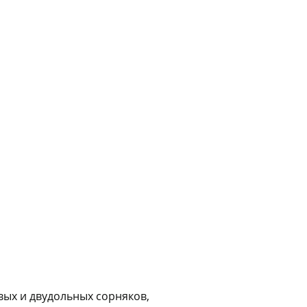
График платежей
Сегодня
25
%
Добавляйте товары
в корзину
Оплачивайте сегодня только
25
% картой любого банка
Получайте товар
выбранный способом
вых и двудольных сорняков,