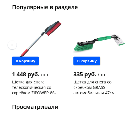
Популярные в разделе
В корзину
В корзину
1 448 руб.
335 руб.
/шт
/шт
Щетка для снега
Щетка для снега со
телескопическая со
скребком GRASS
скребком ZIPOWER 86-
автомобильная 47см
124см PM2161
Конева, 36
3 шт
Чернышевского,
3
147а
шт
Просматривали
Код товара
464226
Конева, 36
5 шт
Код товара
11201