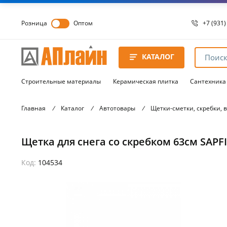
Розница
Оптом
+7 (931)
+7 (931)
8 8172 
КАТАЛОГ
8 8172 
8 8172 
Строительные материалы
Керамическая плитка
Сантехника
Главная
/
Каталог
/
Автотовары
/
Щетки-сметки, скребки, 
Щетка для снега со скребком 63см SAPFI
Код:
104534