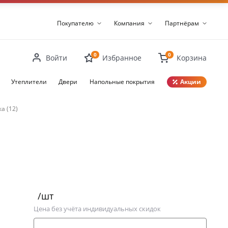
Покупателю
Компания
Партнёрам
0
0
Войти
Избранное
Корзина
Утеплители
Двери
Напольные покрытия
Акции
Закрыть
а (12)
/шт
Цена без учёта индивидуальных скидок