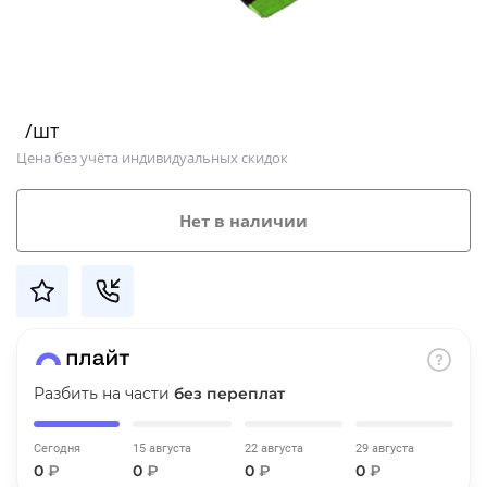
Добавляйте товары
в корзину
/шт
Оплачивайте сегодня только
Цена без учёта индивидуальных скидок
25
% картой любого банка
Нет в наличии
Получайте товар
выбранный способом
Оставшиеся
75
% будут
списываться
с вашей карты
по
25
%
каждые 2 недели
Разбить на части
без переплат
Сегодня
15 августа
22 августа
29 августа
0
₽
0
₽
0
₽
0
₽
Подробнее