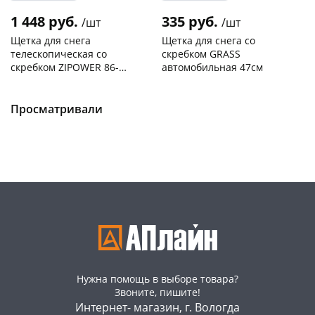
1 448 руб.
335 руб.
/шт
/шт
Щетка для снега
Щетка для снега со
телескопическая со
скребком GRASS
скребком ZIPOWER 86-
автомобильная 47см
124см PM2161
Конева, 36
3 шт
Чернышевского,
3
147а
шт
Код товара
464226
раз в 2 недели
Конева, 36
5 шт
Просматривали
Код товара
11201
Нужна помощь в выборе товара?
Звоните, пишите!
Интернет- магазин, г. Вологда