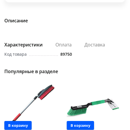
об оплате Плайтом
Описание
Остались вопросы?
25
8 800 302-02-51
Характеристики
Оплата
Доставка
plait.ru
раз в 2
Код товара
89750
недели
Популярные в разделе
В корзину
В корзину