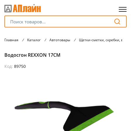
Для клиентов всех банков
Главная
/
Каталог
/
Автотовары
/
Щетки-сметки, скребки, водо
Разбейте
Водосгон REXXON 17СМ
оплату
на части
без переплат
Код:
89750
График платежей
Сегодня
25
%