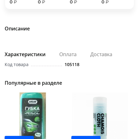
0
₽
0
₽
0
₽
0
₽
об оплате Плайтом
Описание
Остались вопросы?
25
8 800 302-02-51
plait.ru
Характеристики
Оплата
Доставка
раз в 2
недели
Код товара
105118
Популярные в разделе