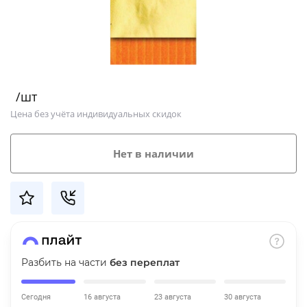
Добавляйте товары
в корзину
Оплачивайте сегодня только
/шт
25
% картой любого банка
Цена без учёта индивидуальных скидок
Получайте товар
Нет в наличии
выбранный способом
Оставшиеся
75
% будут
списываться
с вашей карты
по
25
%
каждые 2 недели
Разбить на части
без переплат
Сегодня
16 августа
23 августа
30 августа
Подробнее