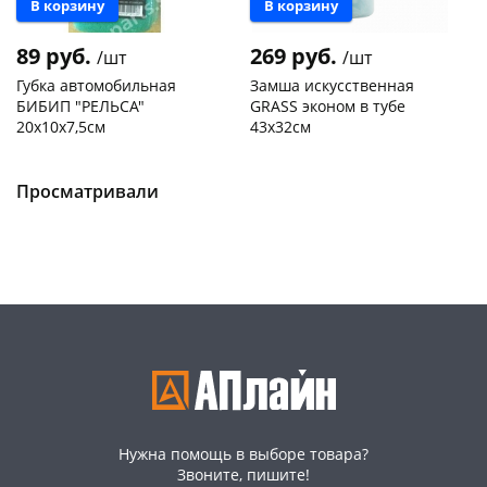
В корзину
В корзину
89 руб.
269 руб.
/шт
/шт
Губка автомобильная
Замша искусственная
БИБИП "РЕЛЬСА"
GRASS эконом в тубе
20х10х7,5см
43х32см
Чернышевского,
62
Чернышевского,
11
раз в 2 недели
склад
шт
склад
шт
Чернышевского,
10
Чернышевского,
2
Просматривали
147а
шт
147а
шт
Конева, 36
7 шт
Конева, 36
4 шт
Пошехонское ш, 18
11 шт
Пошехонское ш, 18
3 шт
Код товара
464921
Код товара
105114
Нужна помощь в выборе товара?
Звоните, пишите!