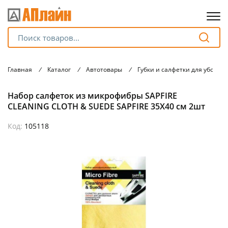
Для клиентов всех банков
Главная
/
Каталог
/
Автотовары
/
Губки и салфетки для уборки 
Разбейте
Набор салфеток из микрофибры SAPFIRE
оплату
на части
CLEANING CLOTH & SUEDE SAPFIRE 35Х40 см 2шт
без переплат
Код:
105118
График платежей
Сегодня
25
%