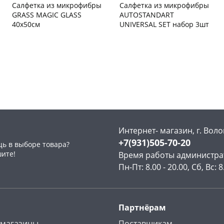
Салфетка из микрофибры
Салфетка из микрофибры
GRASS MAGIC GLASS
AUTOSTANDART
40х50см
UNIVERSAL SET набор 3шт
Чернышевского,
10
Чернышевского,
19
склад
шт
склад
шт
Чернышевского,
7
Чернышевского,
4
147а
шт
147а
шт
раз в 2 недели
Конева, 36
4 шт
Конева, 36
2 шт
Пошехонское ш, 18
9 шт
Пошехонское ш, 18
10 шт
Код товара
105119
Код товара
105115
Интернет- магазин, г. Воло
+7(931)505-70-20
ь в выборе товара?
шите!
Время работы администра
Пн-Пт: 8.00 - 20.00, Сб, Вс: 8
Партнёрам
 магазины
Поставщикам