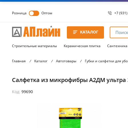
Розница
Оптом
+7 (931)
+7 (931)
8 8172 
КАТАЛОГ
8 8172 
8 8172 
Строительные материалы
Керамическая плитка
Сантехника
Главная
/
Каталог
/
Автотовары
/
Губки и салфетки для убо
Салфетка из микрофибры А2ДМ ультра 
Код:
99690