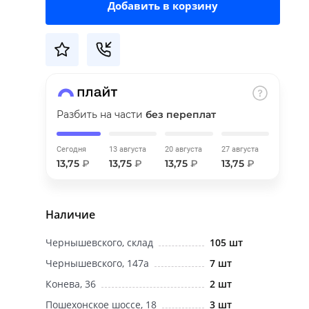
Добавить в корзину
Разбить на части
без переплат
Сегодня
13 августа
20 августа
27 августа
13,75
₽
13,75
₽
13,75
₽
13,75
₽
Наличие
Чернышевского, склад
105 шт
Чернышевского, 147а
7 шт
Конева, 36
2 шт
Пошехонское шоссе, 18
3 шт