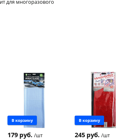
Оставшиеся
75
% будут
списываться
ит для многоразового
с вашей карты
по
25
%
каждые 2 недели
Подробнее
об оплате Плайтом
25
раз в 2
Остались вопросы?
недели
8 800 302-02-51
plait.ru
В корзину
В корзину
179 руб.
245 руб.
/шт
/шт