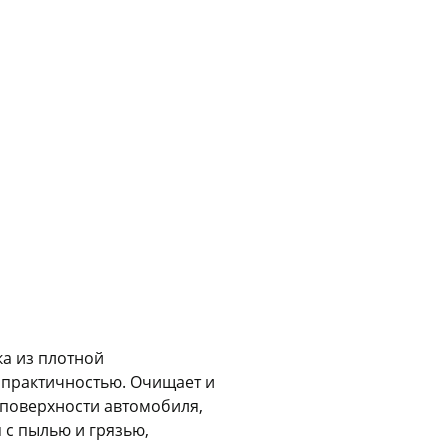
Сегодня
25
%
Добавляйте товары
в корзину
Оплачивайте сегодня только
25
% картой любого банка
ка из плотной
Получайте товар
выбранный способом
 практичностью. Очищает и
поверхности автомобиля,
я с пылью и грязью,