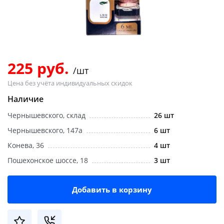
Добавляйте товары
в корзину
Оплачивайте сегодня только
225 руб.
/шт
25
% картой любого банка
Цена без учёта индивидуальных скидок
Наличие
Получайте товар
Чернышевского, склад
26 шт
выбранный способом
Чернышевского, 147а
6 шт
Конева, 36
4 шт
Оставшиеся
75
% будут
Пошехонское шоссе, 18
3 шт
списываться
с вашей карты
по
25
%
каждые 2 недели
Добавить в корзину
Подробнее