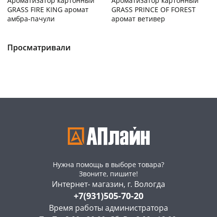
Ароматизатор картонный
Ароматизатор картонный
GRASS FIRE KING аромат
GRASS PRINCE OF FOREST
амбра-пачули
аромат ветивер
Чернышевского,
18
Чернышевского,
12
склад
шт
склад
шт
Чернышевского,
6
Чернышевского,
6
Просматривали
147а
шт
147а
шт
Конева, 36
7 шт
Конева, 36
8 шт
Пошехонское ш, 18
7 шт
Пошехонское ш, 18
7 шт
Код товара
134127
Код товара
134128
Нужна помощь в выборе товара?
Звоните, пишите!
Интернет- магазин, г. Вологда
+7(931)505-70-20
Время работы администратора