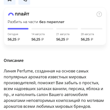
об оплате Плайтом
Разбить на части
без переплат
Остались вопросы?
25
Сегодня
14 августа
21 августа
28 августа
8 800 302-02-51
56,25
₽
56,25
₽
56,25
₽
56,25
₽
plait.ru
раз в 2
недели
Описание
Линия Perfume, созданная на основе самых
популярных ароматов известных мировых
производителей, поможет Вам забыть о простых,
всем надоевших запахах ванили, персика, яблока и
пр., и наполнить салон Вашего автомобиля
ароматами неповторимых композиций по мотивам
ароматов всеми любимых мировых брендов.