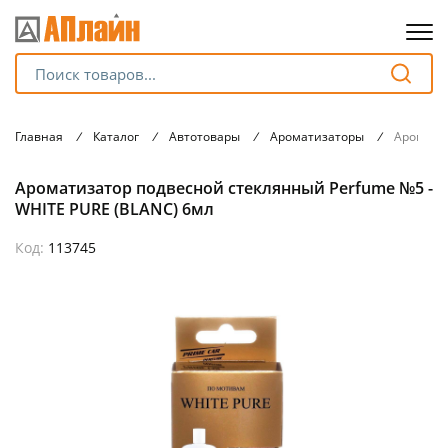
Для клиентов всех банков
Главная
/
Каталог
/
Автотовары
/
Ароматизаторы
/
Ароматиз
Разбейте
Ароматизатор подвесной стеклянный Perfume №5 -
оплату
на части
WHITE PURE (BLANC) 6мл
без переплат
Код:
113745
График платежей
Сегодня
25
%