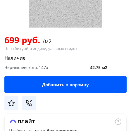
Добавляйте товары
в корзину
Оплачивайте сегодня только
699 руб.
/м2
25
% картой любого банка
Цена без учёта индивидуальных скидок
Наличие
Получайте товар
Чернышевского, 147а
42.75 м2
выбранный способом
Добавить в корзину
Оставшиеся
75
% будут
списываться
с вашей карты
по
25
%
каждые 2 недели
Подробнее
Разбить на части
без переплат