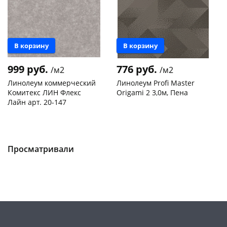
В корзину
В корзину
999 руб.
776 руб.
/м2
/м2
Линолеум коммерческий
Линолеум Profi Master
Комитекс ЛИН Флекс
Origami 2 3,0м, Пена
Лайн арт. 20-147
Чернышевского,
30.2
Чернышевского,
71.85
склад
м2
147а
м2
Код товара
467420
Код товара
133901
Просматривали