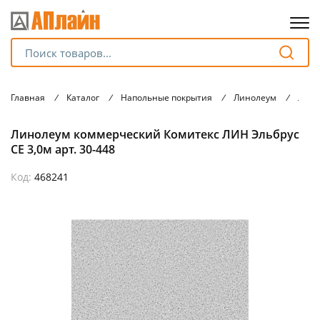
Для клиентов всех банков
Главная
/
Каталог
/
Напольные покрытия
/
Линолеум
/
Лино
Разбейте
Линолеум коммерческий Комитекс ЛИН Эльбрус
оплату
на части
СЕ 3,0м арт. 30-448
без переплат
Код:
468241
График платежей
Сегодня
25
%