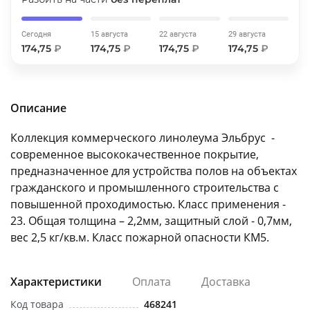
об оплате Плайтом
Сегодня
15 августа
22 августа
29 августа
174,75
₽
174,75
₽
174,75
₽
174,75
₽
Остались вопросы?
25
8 800 302-02-51
Описание
plait.ru
раз в 2
Коллекция коммерческого линолеума Эльбрус -
недели
современное высококачественное покрытие,
предназначенное для устройства полов на объектах
гражданского и промышленного строительства с
повышенной проходимостью. Класс применения -
23. Общая толщина – 2,2мм, защитный слой - 0,7мм,
вес 2,5 кг/кв.м. Класс пожарной опасности КМ5.
Характеристики
Оплата
Доставка
Код товара
468241