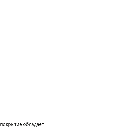
График платежей
Сегодня
25
%
Добавляйте товары
в корзину
Оплачивайте сегодня только
25
% картой любого банка
Получайте товар
выбранный способом
 покрытие обладает