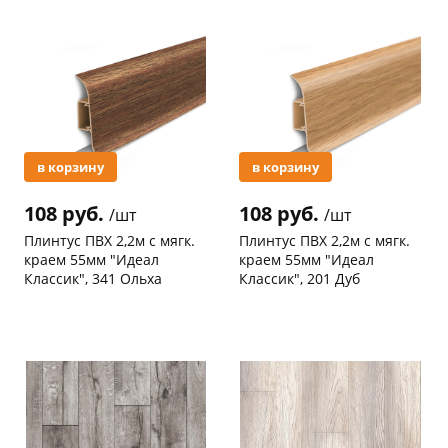
Акция
Акция
раз в 2 недели
в корзину
в корзину
108 руб.
108 руб.
/шт
/шт
Плинтус ПВХ 2,2м с мягк.
Плинтус ПВХ 2,2м с мягк.
краем 55мм "Идеал
краем 55мм "Идеал
Классик", 341 Ольха
Классик", 201 Дуб
Код товара
123079
Код товара
123078
Новинка
Акция