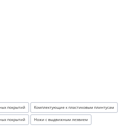
ных покрытий
Комплектующие к пластиковым плинтусам
ных покрытий
Ножи с выдвижным лезвием