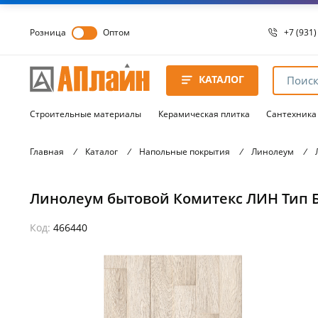
Розница
Оптом
+7 (931)
+7 (931)
8 8172 
КАТАЛОГ
8 8172 
8 8172 
Строительные материалы
Керамическая плитка
Сантехника
Главная
/
Каталог
/
Напольные покрытия
/
Линолеум
/
Линолеум бытовой Комитекс ЛИН Тип Б 2
Код:
466440