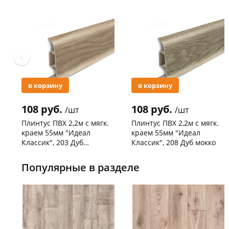
Акция
Акция
в корзину
в корзину
108 руб.
108 руб.
/шт
/шт
Плинтус ПВХ 2,2м с мягк.
Плинтус ПВХ 2,2м с мягк.
краем 55мм "Идеал
краем 55мм "Идеал
Классик", 203 Дуб
Классик", 208 Дуб мокко
беленый
Код товара
127692
Код товара
127596
Популярные в разделе
Новинка
Новинка