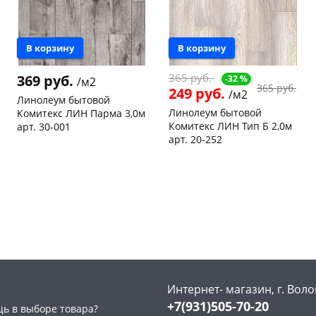
В корзину
В корзину
365 руб.
369 руб.
-32 %
/м2
365 руб.
249 руб.
/м2
Линолеум бытовой
Линолеум бытовой
Комитекс ЛИН Парма 3,0м
Комитекс ЛИН Тип Б 2,0м
арт. 30-001
арт. 20-252
Чернышевского,
90
склад
м2
Чернышевского,
720
склад
м2
Код товара
469359
Код товара
468881
Интернет- магазин, г. Воло
+7(931)505-70-20
ь в выборе товара?