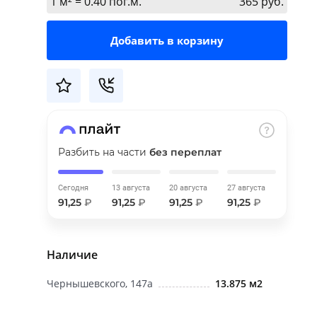
1 м² = 0.40 пог.м.
365 руб.
Добавить в корзину
Разбить на части
без переплат
Сегодня
13 августа
20 августа
27 августа
91,25
₽
91,25
₽
91,25
₽
91,25
₽
Наличие
Чернышевского, 147а
13.875 м2