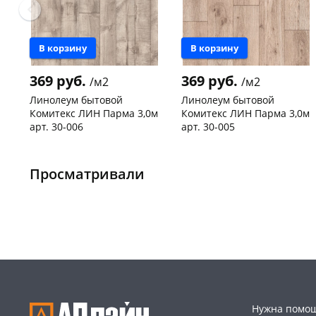
В корзину
В корзину
369 руб.
369 руб.
/м2
/м2
Линолеум бытовой
Линолеум бытовой
Комитекс ЛИН Парма 3,0м
Комитекс ЛИН Парма 3,0м
арт. 30-006
арт. 30-005
Чернышевского,
180
Чернышевского,
360
склад
м2
склад
м2
Код товара
469361
Код товара
469360
Просматривали
Нужна помощ