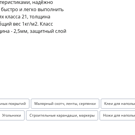
теристиками, надёжно
 быстро и легко выполнить
Оставшиеся
75
% будут
списываться
х класса 21, толщина
с вашей карты
по
25
%
каждые 2 недели
бщий вес 1кг/м2. Класс
ина - 2,5мм, защитный слой
Подробнее
об оплате Плайтом
25
раз в 2
Остались вопросы?
недели
8 800 302-02-51
ьных покрытий
Малярный скотч, ленты, серпянки
Клеи для наполь
plait.ru
Угольники
Строительные карандаши, маркеры
Ножи для наполь