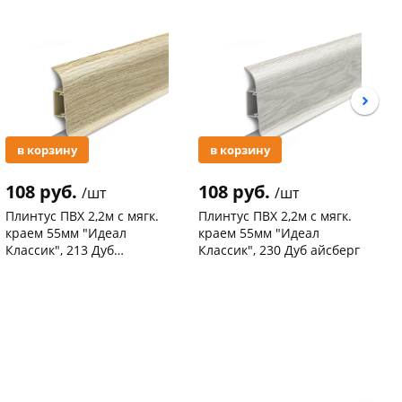
Акция
Акция
в корзину
в корзину
108 руб.
108 руб.
2
/шт
/шт
Плинтус ПВХ 2,2м с мягк.
Плинтус ПВХ 2,2м с мягк.
П
краем 55мм "Идеал
краем 55мм "Идеал
"
Классик", 213 Дуб
Классик", 230 Дуб айсберг
с
северный
Код товара
123080
Код товара
126516
К