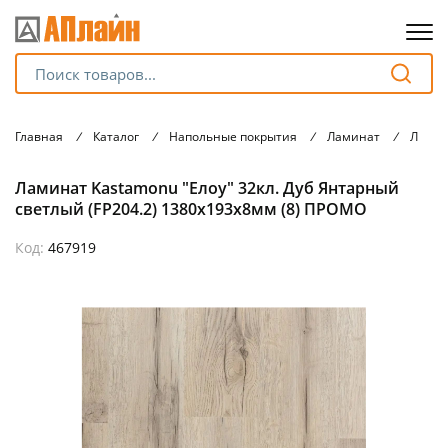
Для клиентов всех банков
Главная
/
Каталог
/
Напольные покрытия
/
Ламинат
/
Ламин
Разбейте
Ламинат Kastamonu "Елоу" 32кл. Дуб Янтарный
оплату
на части
светлый (FP204.2) 1380х193х8мм (8) ПРОМО
без переплат
Код:
467919
График платежей
Сегодня
25
%