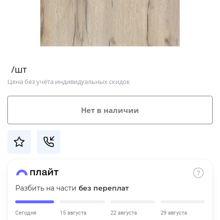
Добавляйте товары
в корзину
Оплачивайте сегодня только
/шт
25
% картой любого банка
Цена без учёта индивидуальных скидок
Получайте товар
Нет в наличии
выбранный способом
Оставшиеся
75
% будут
списываться
с вашей карты
по
25
%
каждые 2 недели
Разбить на части
без переплат
Сегодня
15 августа
22 августа
29 августа
Подробнее