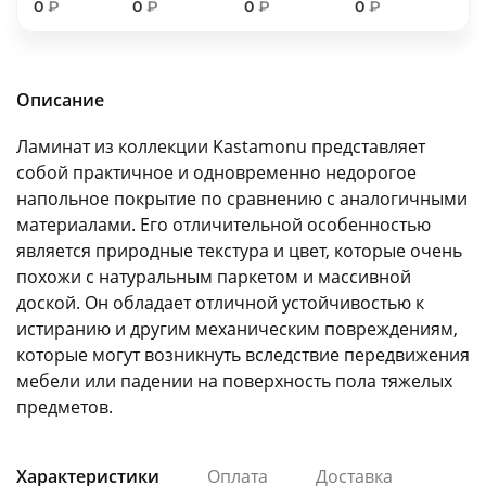
0
₽
0
₽
0
₽
0
₽
об оплате Плайтом
Описание
Остались вопросы?
25
Ламинат из коллекции Kastamonu представляет
8 800 302-02-51
собой практичное и одновременно недорогое
plait.ru
раз в 2
напольное покрытие по сравнению с аналогичными
недели
материалами. Его отличительной особенностью
является природные текстура и цвет, которые очень
похожи с натуральным паркетом и массивной
доской. Он обладает отличной устойчивостью к
истиранию и другим механическим повреждениям,
которые могут возникнуть вследствие передвижения
мебели или падении на поверхность пола тяжелых
предметов.
Характеристики
Оплата
Доставка