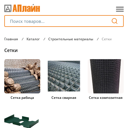
Для клиентов всех банков
Главная
/
Каталог
/
Строительные материалы
/
Сетки
Разбейте
Сетки
оплату
на части
без переплат
График платежей
Сетка рабица
Сетка сварная
Сетка композитная
Сегодня
25
%