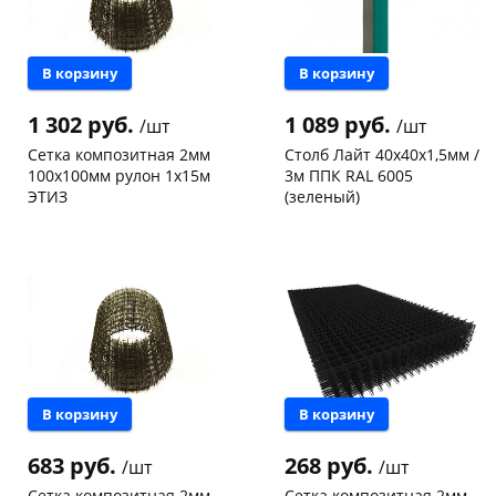
В корзину
В корзину
1 302 руб.
1 089 руб.
/шт
/шт
Сетка композитная 2мм
Столб Лайт 40х40х1,5мм /
раз в 2 недели
100х100мм рулон 1х15м
3м ППК RAL 6005
ЭТИЗ
(зеленый)
Чернышевского,
35
Чернышевского,
28
склад
шт
склад
шт
Чернышевского,
1
Код товара
46717
147а
шт
Конева, 36
6 шт
Код товара
40386
В корзину
В корзину
683 руб.
268 руб.
/шт
/шт
Сетка композитная 2мм
Сетка композитная 2мм