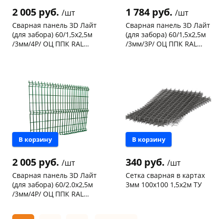
2 005 руб.
1 784 руб.
/шт
/шт
Сварная панель 3D Лайт
Сварная панель 3D Лайт
(для забора) 60/1,5х2,5м
(для забора) 60/1,5х2,5м
/3мм/4Р/ ОЦ ППК RAL
/3мм/3Р/ ОЦ ППК RAL
8017 (шоколадно-
6005 (зеленый)
Чернышевского,
15
Чернышевского,
26
коричневый)
склад
шт
склад
шт
Конева, 36
9 шт
Конева, 36
7 шт
Код товара
122440
Код товара
122025
В корзину
В корзину
2 005 руб.
340 руб.
/шт
/шт
Сварная панель 3D Лайт
Сетка сварная в картах
(для забора) 60/2.0х2,5м
3мм 100х100 1,5х2м ТУ
/3мм/4Р/ ОЦ ППК RAL
6005 (зеленый)
Чернышевского,
33
Чернышевского,
1
склад
шт
склад
шт