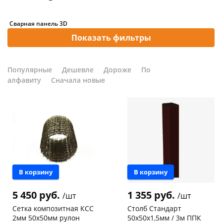
Добавляйте товары
Сварная панель 3D
в корзину
Показать фильтры
и теплиц,клеток для животных
Оплачивайте сегодня только
Популярные
Дешевле
Дороже
По
25
% картой любого банка
й сетки
алфавиту
Сначала новые
Получайте товар
выбранный способом
Оставшиеся
75
% будут
списываться
с вашей карты
В корзину
В корзину
по
25
%
каждые 2 недели
5 450 руб.
1 355 руб.
/шт
/шт
Сетка композитная КСС
Столб Стандарт
2мм 50х50мм рулон
50х50х1,5мм / 3м ППК
Подробнее