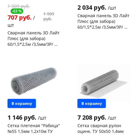
1 909 руб.
2 034 руб.
/шт
-63 %
1 909
Сварная панель 3D Лайт
707 руб.
/
руб.
Плюс (для забора)
шт
60/1,5*2,5м /3,5мм/3Р/ ОЦ
Сварная панель 3D Лайт
ППК RAL 6005 (зеленый)
Чернышевского,
9
Плюс (для забора)
склад
шт
60/1,5*2,5м /3,5мм/3Р/ ОЦ
Конева, 36
12 шт
ППК RAL 8017 (шок.-
Код товара
123770
Конева, 36
4 шт
коричневый)
Код товара
123772
В корзину
В корзину
1 146 руб.
7 208 руб.
/шт
/шт
Сетка плетеная "Рабица"
Сетка сварная рулон
№55 1,5мм 1,2х10м ТУ
оцинк. ТУ 50х50 1,4мм