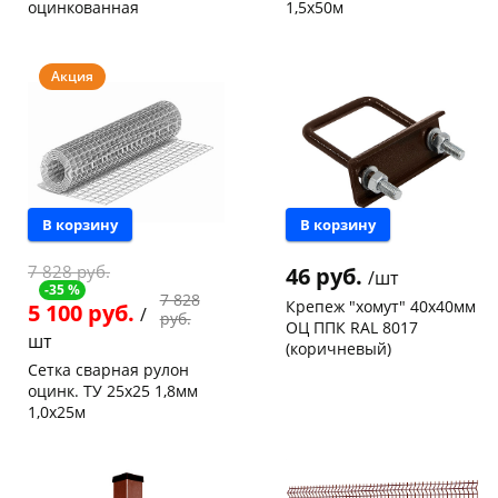
оцинкованная
1,5х50м
Чернышевского,
44
Конева, 36
4 шт
склад
шт
Код товара
122771
Чернышевского,
3
Акция
147а
шт
Конева, 36
9 шт
Пошехонское ш, 18
8 шт
Код товара
93621
В корзину
В корзину
7 828 руб.
46 руб.
/шт
-35 %
7 828
Крепеж "хомут" 40х40мм
5 100 руб.
/
руб.
ОЦ ППК RAL 8017
шт
(коричневый)
Сетка сварная рулон
Чернышевского,
102
оцинк. ТУ 25х25 1,8мм
склад
шт
1,0х25м
Конева, 36
20 шт
Код товара
122443
Конева, 36
3 шт
Код товара
122573