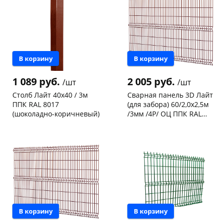
В корзину
В корзину
1 089 руб.
2 005 руб.
/шт
/шт
Столб Лайт 40х40 / 3м
Сварная панель 3D Лайт
ППК RAL 8017
(для забора) 60/2,0х2,5м
(шоколадно-коричневый)
/3мм /4Р/ ОЦ ППК RAL
8017 (шоколадно-
Чернышевского,
10
Чернышевского,
22
коричневый)
склад
шт
склад
шт
Конева, 36
17 шт
Конева, 36
9 шт
Код товара
122442
Код товара
122441
В корзину
В корзину