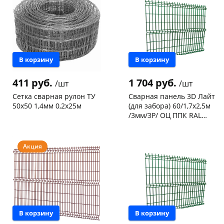
Код товара
28282
В корзину
В корзину
411 руб.
1 704 руб.
/шт
/шт
Сетка сварная рулон ТУ
Сварная панель 3D Лайт
50х50 1,4мм 0,2х25м
(для забора) 60/1,7х2,5м
/3мм/3Р/ ОЦ ППК RAL
6005 (зеленый)
Чернышевского,
3
Чернышевского,
49
склад
шт
склад
шт
Конева, 36
1 шт
Код товара
20564
Акция
Код товара
23676
В корзину
В корзину