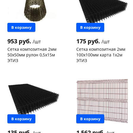
В корзину
В корзину
953 руб.
175 руб.
/шт
/шт
Сетка композитная 2мм
Сетка композитная 2мм
50х50мм рулон 0,5х15м
100х100мм карта 1х2м
ЭТИЗ
ЭТИЗ
Чернышевского,
44
Чернышевского,
47
склад
шт
склад
шт
Конева, 36
9 шт
Конева, 36
15 шт
Пошехонское ш, 18
6 шт
Код товара
1548
Код товара
10798
В корзину
В корзину
135 руб.
1 562 руб.
/шт
/шт