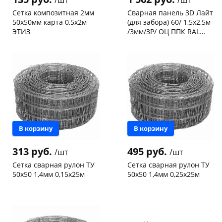
Сетка композитная 2мм
Сварная панель 3D Лайт
50х50мм карта 0,5х2м
(для забора) 60/ 1,5х2,5м
ЭТИЗ
/3мм/3Р/ ОЦ ППК RAL
8017 (шоколадно-
Чернышевского,
41
Чернышевского,
73
коричневый)
склад
шт
склад
шт
Конева, 36
3 шт
Код товара
37309
Код товара
10258
В корзину
В корзину
313 руб.
495 руб.
/шт
/шт
Сетка сварная рулон ТУ
Сетка сварная рулон ТУ
50х50 1,4мм 0,15х25м
50х50 1,4мм 0,25х25м
Чернышевского,
2
Чернышевского,
24
склад
шт
склад
шт
Чернышевского,
1
Код товара
28281
147а
шт