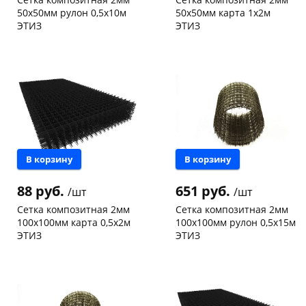
50х50мм рулон 0,5х10м
50х50мм карта 1х2м
ЭТИЗ
ЭТИЗ
Чернышевского,
32
Чернышевского,
12
склад
шт
склад
шт
Конева, 36
10 шт
Конева, 36
4 шт
Пошехонское ш,
11
Код товара
130768
18
шт
Код товара
5492
В корзину
В корзину
88 руб.
651 руб.
/шт
/шт
Сетка композитная 2мм
Сетка композитная 2мм
100х100мм карта 0,5х2м
100х100мм рулон 0,5х15м
ЭТИЗ
ЭТИЗ
Чернышевского,
36
Чернышевского,
21
склад
шт
склад
шт
Конева, 36
7 шт
Конева, 36
8 шт
Код товара
9139
Код товара
10257