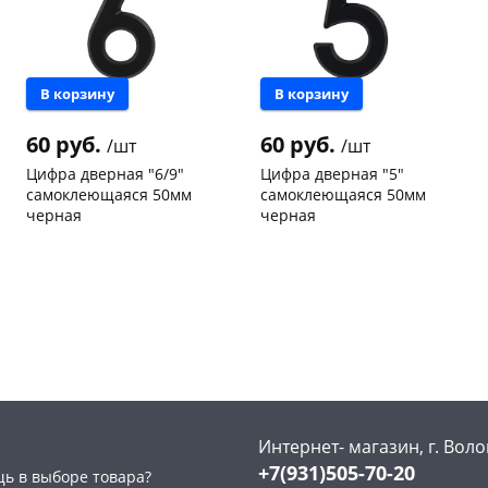
В корзину
В корзину
60 руб.
60 руб.
/шт
/шт
раз в 2 недели
Цифра дверная "6/9"
Цифра дверная "5"
самоклеющаяся 50мм
самоклеющаяся 50мм
черная
черная
Чернышевского,
20
Чернышевского,
20
склад
шт
склад
шт
Чернышевского,
7
Чернышевского,
10
147а
шт
147а
шт
Конева, 36
9 шт
Конева, 36
10 шт
Пошехонское ш, 18
9 шт
Пошехонское ш, 18
10 шт
Код товара
468194
Код товара
468193
Интернет- магазин, г. Воло
+7(931)505-70-20
ь в выборе товара?