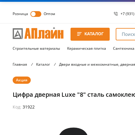
Розница
Оптом
+7 (931)
+7 (931)
8 8172 
КАТАЛОГ
8 8172 
8 8172 
Строительные материалы
Керамическая плитка
Сантехника
Главная
/
Каталог
/
Двери входные и межкомнатные, дверная
Акция
Цифра дверная Luxe "8" сталь самокл
Код:
31922