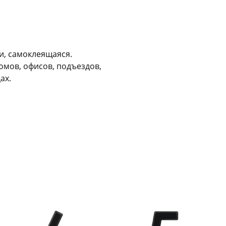
Оставшиеся
75
% будут
списываться
с вашей карты
по
25
%
каждые 2 недели
и, самоклеящаяся.
омов, офисов, подъездов,
Подробнее
об оплате Плайтом
ах.
25
раз в 2
Остались вопросы?
недели
8 800 302-02-51
plait.ru