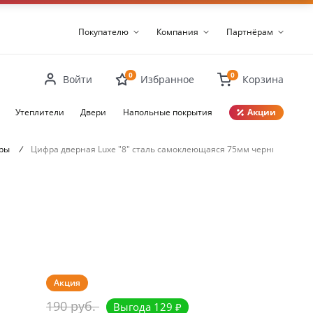
Покупателю
Компания
Партнёрам
0
0
Войти
Избранное
Корзина
Утеплители
Двери
Напольные покрытия
Акции
Закрыть
ары
/
Цифра дверная Luxe "8" сталь самоклеющаяся 75мм черный
Акция
190 руб.
Выгода 129 ₽