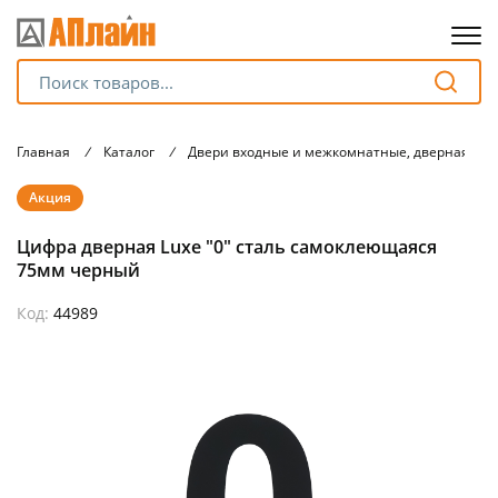
Для клиентов всех банков
Главная
/
Каталог
/
Двери входные и межкомнатные, дверная фу
Разбейте
Акция
оплату
на части
Цифра дверная Luxe "0" сталь самоклеющаяся
без переплат
75мм черный
Код:
44989
График платежей
Сегодня
25
%