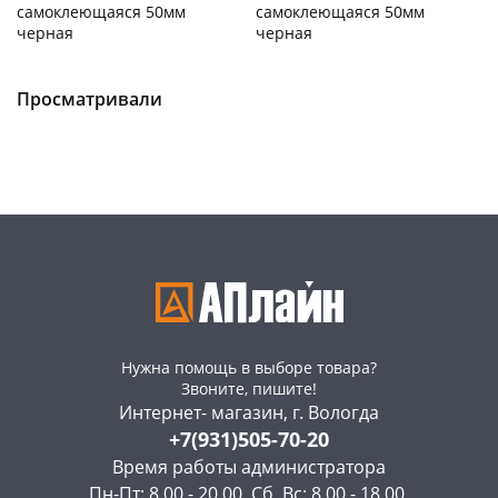
самоклеющаяся 50мм
самоклеющаяся 50мм
черная
черная
Чернышевского,
20
Чернышевского,
25
склад
шт
склад
шт
Чернышевского,
10
Чернышевского,
10
Просматривали
147а
шт
147а
шт
Конева, 36
10 шт
Конева, 36
10 шт
Пошехонское ш, 18
3 шт
Пошехонское ш, 18
3 шт
Код товара
468196
Код товара
468195
Нужна помощь в выборе товара?
Звоните, пишите!
Интернет- магазин, г. Вологда
+7(931)505-70-20
Время работы администратора
Пн-Пт: 8.00 - 20.00, Сб, Вс: 8.00 - 18.00