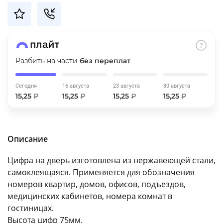
об оплате Плайтом
Разбить на части
без переплат
Остались вопросы?
25
8 800 302-02-51
plait.ru
Сегодня
16 августа
23 августа
30 августа
раз в 2
15,25
₽
15,25
₽
15,25
₽
15,25
₽
недели
Описание
Цифра на дверь изготовлена из нержавеющей стали,
самоклеящаяся. Применяется для обозначения
номеров квартир, домов, офисов, подъездов,
медицинских кабинетов, номера комнат в
гостиницах.
Высота цифр 75мм.