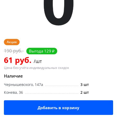
Добавляйте товары
в корзину
Оплачивайте сегодня только
25
% картой любого банка
Акция
190 руб.
Выгода 129 ₽
Получайте товар
61 руб.
/шт
выбранный способом
Цена без учёта индивидуальных скидок
Наличие
Оставшиеся
75
% будут
Чернышевского, 147а
3 шт
списываться
с вашей карты
по
25
%
каждые 2 недели
Конева, 36
2 шт
Добавить в корзину
Подробнее