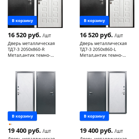
В корзину
В корзину
16 520 руб.
16 520 руб.
/шт
/шт
Дверь металлическая
Дверь металлическая
ТД7-3 2050х860-R
ТД7-3 2050х860-L
Метал,антик темно-
Метал,антик темно-
коричневый/ пан МДФ,
коричневый/ пан МДФ,
Чернышевского,
1
Чернышевского,
1
беленый дуб, правая
беленый дуб,левая
147а
шт
147а
шт
Конева, 36
1 шт
Конева, 36
1 шт
Код товара
468527
Код товара
468526
В корзину
В корзину
19 400 руб.
19 400 руб.
/шт
/шт
Дверь металлическая
Дверь металлическая