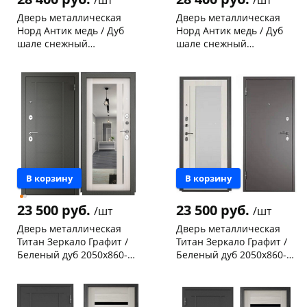
/шт
/шт
Дверь металлическая
Дверь металлическая
Норд Антик медь / Дуб
Норд Антик медь / Дуб
шале снежный
шале снежный
(терморазрыв) 2050х880-
(терморазрыв) 2050х880-
Конева, 36
1 шт
Чернышевского,
2
R правая
L левая
склад
шт
Код товара
117924
Код товара
117923
В корзину
В корзину
23 500 руб.
23 500 руб.
/шт
/шт
Дверь металлическая
Дверь металлическая
Титан Зеркало Графит /
Титан Зеркало Графит /
Беленый дуб 2050х860-R
Беленый дуб 2050х860-L
правая
левая
Чернышевского,
2
Чернышевского,
1
склад
шт
склад
шт
Конева, 36
1 шт
Чернышевского,
1
147а
шт