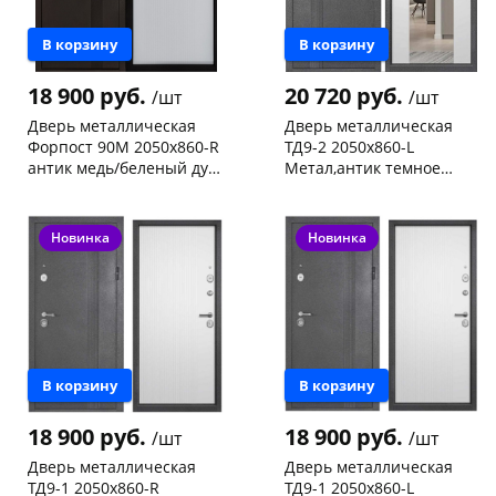
об оплате Плайтом
В корзину
В корзину
18 900 руб.
20 720 руб.
/шт
/шт
Дверь металлическая
Дверь металлическая
Остались вопросы?
25
Форпост 90М 2050х860-R
ТД9-2 2050х860-L
8 800 302-02-51
антик медь/беленый дуб,
Метал,антик темное
правая
серебро/ зеркало,
plait.ru
раз в 2
Чернышевского,
1
Чернышевского,
1
беленый дуб,левая
склад
шт
склад
шт
недели
Чернышевского,
1
Код товара
468532
Новинка
Новинка
147а
шт
Код товара
468535
В корзину
В корзину
18 900 руб.
18 900 руб.
/шт
/шт
Дверь металлическая
Дверь металлическая
ТД9-1 2050х860-R
ТД9-1 2050х860-L