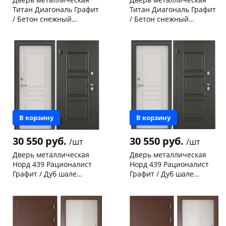
Титан Диагональ Графит
Титан Диагональ Графит
/ Бетон снежный
/ Бетон снежный
2050х860-L левая
2050х860-R правая
Чернышевского,
2
Конева, 36
1 шт
склад
шт
Код товара
463751
Чернышевского,
1
147а
шт
Код товара
463749
В корзину
В корзину
30 550 руб.
30 550 руб.
/шт
/шт
Дверь металлическая
Дверь металлическая
Норд 439 Рационалист
Норд 439 Рационалист
Графит / Дуб шале
Графит / Дуб шале
снежный (терморазрыв)
снежный (терморазрыв)
Чернышевского,
1
Чернышевского,
1
2050х880-L левая
2050х880-R правая
склад
шт
147а
шт
Конева, 36
1 шт
Код товара
124736
Код товара
24219