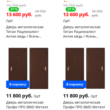
18 750 руб.
18 750 руб.
-27 %
-27 %
18 750
18 750
13 600 руб.
13 600 руб.
руб.
руб.
/шт
/шт
Дверь металлическая
Дверь металлическая
Титан Рационалист
Титан Рационалист
Антик медь / Ясень
Антик медь / Ясень
белоснежный 2050х860-R
белоснежный 2050х860-L
Чернышевского,
1
Чернышевского,
2
правая
левая
склад
шт
склад
шт
Чернышевского,
1
Код товара
114995
147а
шт
Конева, 36
1 шт
Код товара
114996
В корзину
В корзину
11 800 руб.
11 800 руб.
/шт
/шт
Дверь металлическая
Дверь металлическая
Профи ПРО BMD Металл
Профи ПРО BMD Металл