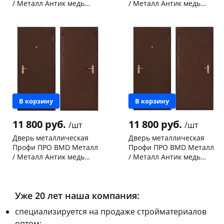
/ Металл Антик медь
/ Металл Антик медь
2060х860-L левая
2060х960-R правая
Чернышевского,
4
Чернышевского,
2
склад
шт
склад
шт
Конева, 36
1 шт
Конева, 36
1 шт
Код товара
103082
Код товара
103081
В корзину
В корзину
11 800 руб.
11 800 руб.
/шт
/шт
Дверь металлическая
Дверь металлическая
Профи ПРО BMD Металл
Профи ПРО BMD Металл
/ Металл Антик медь
/ Металл Антик медь
2060х960-L левая
2060х860-R правая
Чернышевского,
2
Чернышевского,
2
склад
шт
склад
шт
Конева, 36
1 шт
Чернышевского,
1
147а
шт
Уже 20 лет наша компания:
Код товара
103079
Код товара
103083
cпециализируется на продаже стройматериалов
оптом;