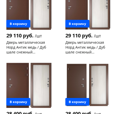
В корзину
В корзину
29 110 руб.
29 110 руб.
/шт
/шт
Дверь металлическая
Дверь металлическая
Норд Антик медь / Дуб
Норд Антик медь / Дуб
шале снежный
шале снежный
(терморазрыв) 2050х980-
(терморазрыв) 2050х980-
Чернышевского,
2
Чернышевского,
1
R правая
L левая
склад
шт
склад
шт
Конева, 36
1 шт
Конева, 36
1 шт
Код товара
117926
Код товара
117925
В корзину
В корзину
28 400 руб.
28 400 руб.