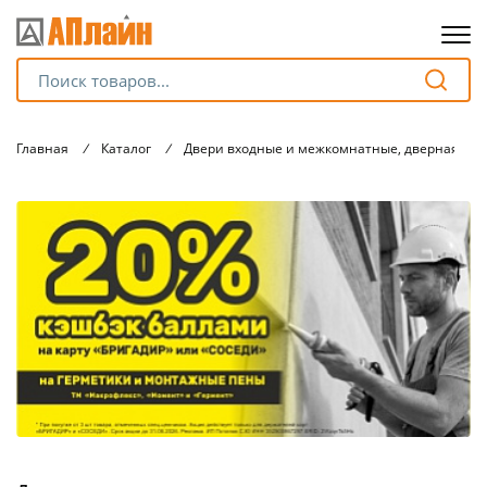
Для клиентов всех банков
Главная
/
Каталог
/
Двери входные и межкомнатные, дверная фу
Разбейте
оплату
на части
без переплат
График платежей
Сегодня
25
%