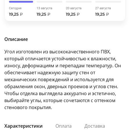
об оплате Плайтом
Сегодня
13 августа
20 августа
27 августа
19,25
₽
19,25
₽
19,25
₽
19,25
₽
Остались вопросы?
25
Описание
8 800 302-02-51
plait.ru
раз в 2
Угол изготовлен из высококачественного ПВХ,
недели
который отличается устойчивостью к влажности,
износу, деформациям и перепадам температур. Он
обеспечивает надежную защиту стен от
механических повреждений и используется для
обрамления окон, дверных проемов и углов стен.
Чтобы отделка выглядела аккуратно и эстетично,
выбирайте углы, которые сочетаются с оттенком
стенового покрытия.
Характеристики
Оплата
Доставка