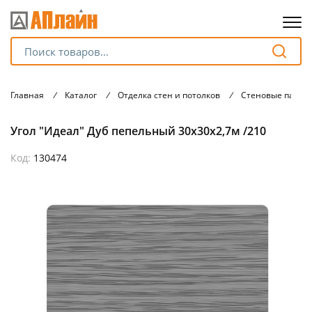
Для клиентов всех банков
Главная
/
Каталог
/
Отделка стен и потолков
/
Стеновые панел
Разбейте
Угол "Идеал" Дуб пепельный 30х30х2,7м /210
оплату
на части
без переплат
Код:
130474
График платежей
Сегодня
25
%