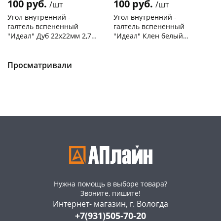
100 руб.
100 руб.
/шт
/шт
Угол внутренний -
Угол внутренний -
галтель вспененный
галтель вспененный
"Идеал" Дуб 22х22мм 2,7м
"Идеал" Клен белый
/ 201
22х22мм 2,7м / 267
Чернышевского,
30
Чернышевского,
60
склад
шт
склад
шт
Чернышевского,
14
Чернышевского,
11
Просматривали
147а
шт
147а
шт
Конева, 36
39 шт
Конева, 36
30 шт
Код товара
468213
Код товара
468212
Нужна помощь в выборе товара?
Звоните, пишите!
Интернет- магазин, г. Вологда
+7(931)505-70-20