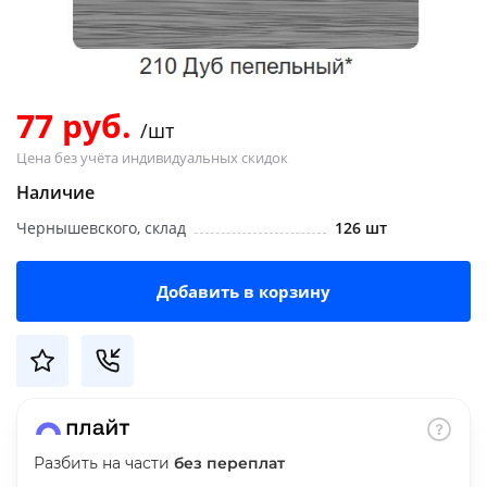
Добавляйте товары
в корзину
77 руб.
/шт
Оплачивайте сегодня только
Цена без учёта индивидуальных скидок
25
% картой любого банка
Наличие
Чернышевского, склад
126 шт
Получайте товар
выбранный способом
Добавить в корзину
Оставшиеся
75
% будут
списываться
с вашей карты
по
25
%
каждые 2 недели
Разбить на части
без переплат
Подробнее