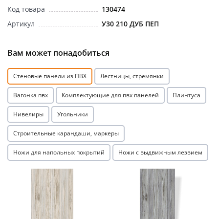
Код товара
130474
Артикул
У30 210 ДУБ ПЕП
Вам может понадобиться
раз в 2 недели
Стеновые панели из ПВХ
Лестницы, стремянки
Вагонка пвх
Комплектующие для пвх панелей
Плинтуса
Нивелиры
Угольники
Строительные карандаши, маркеры
Ножи для напольных покрытий
Ножи с выдвижным лезвием
Акция
Акция