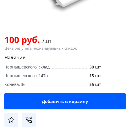
Добавляйте товары
в корзину
Оплачивайте сегодня только
100 руб.
/шт
25
% картой любого банка
Цена без учёта индивидуальных скидок
Наличие
Получайте товар
Чернышевского, склад
30 шт
выбранный способом
Чернышевского, 147а
15 шт
Конева, 36
55 шт
Оставшиеся
75
% будут
списываться
с вашей карты
по
25
%
каждые 2 недели
Добавить в корзину
Подробнее