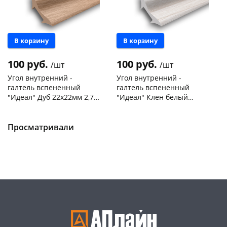
В корзину
В корзину
100 руб.
100 руб.
/шт
/шт
Угол внутренний -
Угол внутренний -
галтель вспененный
галтель вспененный
"Идеал" Дуб 22х22мм 2,7м
"Идеал" Клен белый
/ 201
22х22мм 2,7м / 267
Чернышевского,
30
Чернышевского,
60
склад
шт
склад
шт
Чернышевского,
14
Чернышевского,
11
Просматривали
147а
шт
147а
шт
Конева, 36
39 шт
Конева, 36
30 шт
Код товара
468213
Код товара
468212