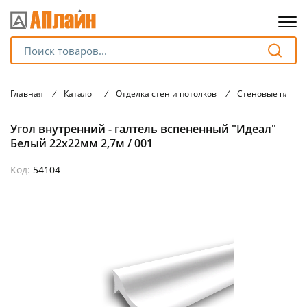
Для клиентов всех банков
Главная
/
Каталог
/
Отделка стен и потолков
/
Стеновые панел
Разбейте
Угол внутренний - галтель вспененный "Идеал"
оплату
на части
Белый 22х22мм 2,7м / 001
без переплат
Код:
54104
График платежей
Сегодня
25
%