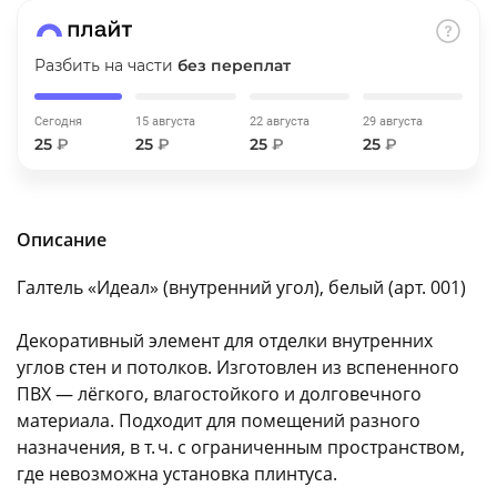
об оплате Плайтом
Разбить на части
без переплат
Сегодня
15 августа
22 августа
29 августа
Остались вопросы?
25
25
₽
25
₽
25
₽
25
₽
8 800 302-02-51
plait.ru
раз в 2
недели
Описание
Галтель «Идеал» (внутренний угол), белый (арт. 001)
Декоративный элемент для отделки внутренних
углов стен и потолков. Изготовлен из вспененного
ПВХ — лёгкого, влагостойкого и долговечного
материала. Подходит для помещений разного
назначения, в т. ч. с ограниченным пространством,
где невозможна установка плинтуса.