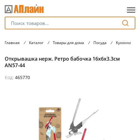
Для клиентов всех банков
Главная
/
Каталог
/
Товары для дома
/
Посуда
/
Кухонная ут
Разбейте
Открывашка нерж. Ретро бабочка 16x6x3.3см
оплату
на части
AN57-44
без переплат
Код:
465770
График платежей
Сегодня
25
%