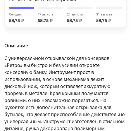
об оплате Плайтом
Сегодня
17 августа
24 августа
31 августа
58,75
₽
58,75
₽
58,75
₽
58,75
₽
Остались вопросы?
25
8 800 302-02-51
Описание
plait.ru
раз в 2
С универсальной открывалкой для консервов
недели
«Ретро» вы быстро и без усилий откроете
консервную банку. Инструмент прост в
использовании, в основе механизма лежит
дисковый нож, который оставляет аккуратную
прорезь в металле. Края крышки получаются
ровными, о них невозможно порезаться. На
рукоятке есть дополнительная открывалка для
бутылок, что делает приспособление действительно
универсальным. Инструмент изготовлен в стильном
дизайне, ручка декорирована полимерным