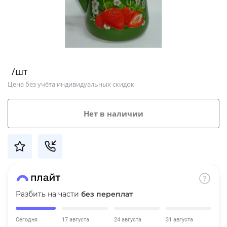
Добавляйте товары
в корзину
Оплачивайте сегодня только
/шт
25
% картой любого банка
Цена без учёта индивидуальных скидок
Получайте товар
Нет в наличии
выбранный способом
Оставшиеся
75
% будут
списываться
с вашей карты
по
25
%
каждые 2 недели
Разбить на части
без переплат
Сегодня
17 августа
24 августа
31 августа
Подробнее