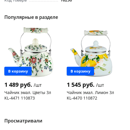
Популярные в разделе
Новинка
Новинка
раз в 2 недели
В корзину
В корзину
1 489 руб.
1 545 руб.
/шт
/шт
Чайник эмал. Цветы 3л
Чайник эмал. Лимон 3л
KL-4471 110873
KL-4470 110872
Чернышевского,
1
Чернышевского,
1
147а
шт
147а
шт
Конева, 36
1 шт
Конева, 36
1 шт
Просматривали
Пошехонское ш, 18
1 шт
Пошехонское ш, 18
1 шт