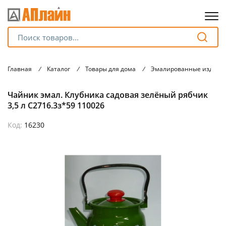
Для клиентов всех банков
Главная
/
Каталог
/
Товары для дома
/
Эмалированные издели
Разбейте
Чайник эмал. Клубника садовая зелёный рябчик
оплату
на части
3,5 л С2716.3з*59 110026
без переплат
Код:
16230
График платежей
Сегодня
25
%