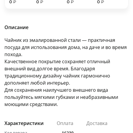
0
₽
0
₽
0
₽
0
₽
об оплате Плайтом
Описание
Остались вопросы?
25
Чайник из эмалированной стали — практичная
8 800 302-02-51
посуда для использования дома, на даче и во время
plait.ru
раз в 2
похода.
недели
Качественное покрытие сохраняет отличный
внешний вид долгое время. Благодаря
традиционному дизайну чайник гармонично
дополняет любой интерьер.
Для сохранения наилучшего внешнего вида
пользуйтесь мягкими губками и неабразивными
моющими средствами.
Характеристики
Оплата
Доставка
Код товара
16230