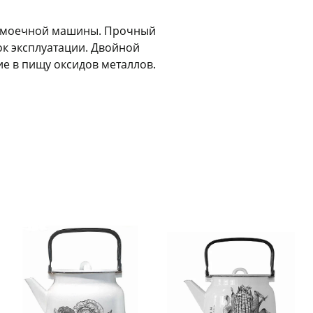
Оставшиеся
75
% будут
списываться
с вашей карты
по
25
%
каждые 2 недели
удомоечной машины. Прочный
ок эксплуатации. Двойной
е в пищу оксидов металлов.
Подробнее
об оплате Плайтом
25
раз в 2
Остались вопросы?
недели
8 800 302-02-51
Новинка
Новинка
plait.ru