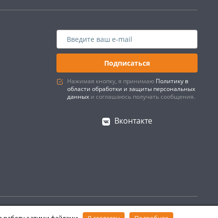
Подписаться
Нажимая кнопку, я принимаю
Политику в
области обработки и защиты персональных
данных
и соглашаюсь получать сообщения.
Вконтакте
Создано в интернет–
агентстве
«Пегас»