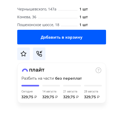
Чернышевского, 147а
1 шт
Конева, 36
1 шт
Пошехонское шоссе, 18
1 шт
Добавить в корзину
Разбить на части
без переплат
Сегодня
14 августа
21 августа
28 августа
329,75
₽
329,75
₽
329,75
₽
329,75
₽