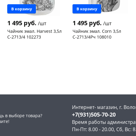
В корзину
В корзину
1 495 руб.
1 495 руб.
/шт
/шт
Чайник эмал. Harvest 3,5л
Чайник эмал. Corn 3,5л
С-2713/4 102273
С-2713/4Рч 108010
раз в 2 недели
Чернышевского,
1
Чернышевского,
1
склад
шт
склад
шт
Чернышевского,
1
Чернышевского,
1
147а
шт
147а
шт
Конева, 36
1 шт
Конева, 36
1 шт
Пошехонское ш, 18
1 шт
Пошехонское ш, 18
1 шт
Код товара
469295
Код товара
469293
Интернет- магазин, г. Воло
+7(931)505-70-20
ь в выборе товара?
шите!
Время работы администра
Пн-Пт: 8.00 - 20.00, Сб, Вс: 8