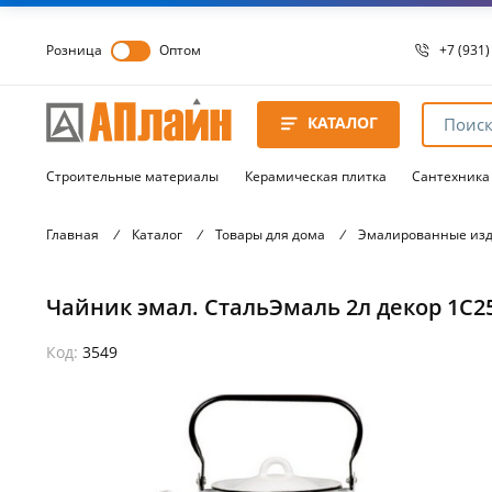
Розница
Оптом
+7 (931)
+7 (931)
8 8172 
КАТАЛОГ
8 8172 
8 8172 
Строительные материалы
Керамическая плитка
Сантехника
Главная
/
Каталог
/
Товары для дома
/
Эмалированные из
Чайник эмал. СтальЭмаль 2л декор 1С2
Код:
3549