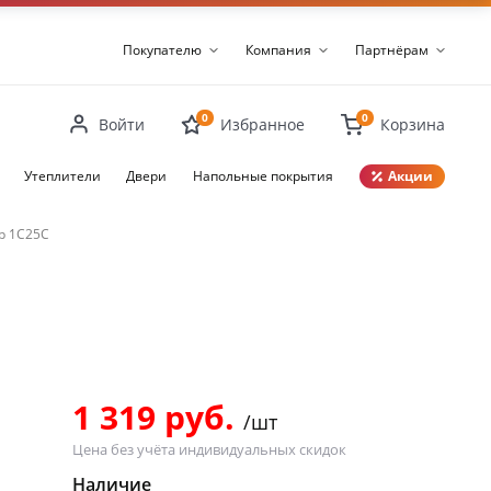
Покупателю
Компания
Партнёрам
0
0
Войти
Избранное
Корзина
Утеплители
Двери
Напольные покрытия
Акции
Закрыть
р 1С25С
1 319 руб.
/шт
Цена без учёта индивидуальных скидок
Наличие