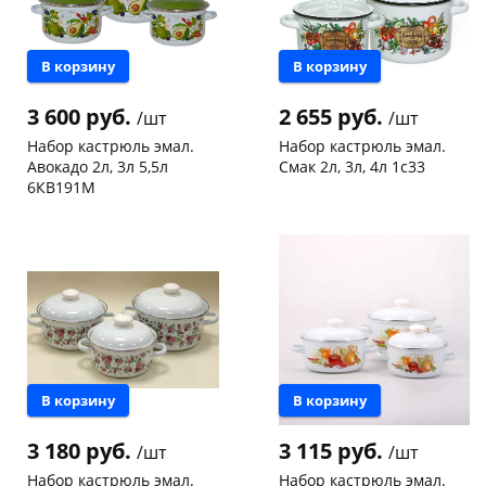
В корзину
В корзину
3 600 руб.
2 655 руб.
/шт
/шт
Набор кастрюль эмал.
Набор кастрюль эмал.
Авокадо 2л, 3л 5,5л
Смак 2л, 3л, 4л 1с33
6КВ191М
Чернышевского,
1
Чернышевского,
2
147а
шт
склад
шт
Конева, 36
1 шт
Чернышевского,
1
147а
шт
Пошехонское ш, 18
2 шт
Конева, 36
1 шт
Код товара
123135
Пошехонское ш, 18
1 шт
Код товара
123136
В корзину
В корзину
3 180 руб.
3 115 руб.
/шт
/шт
Набор кастрюль эмал.
Набор кастрюль эмал.