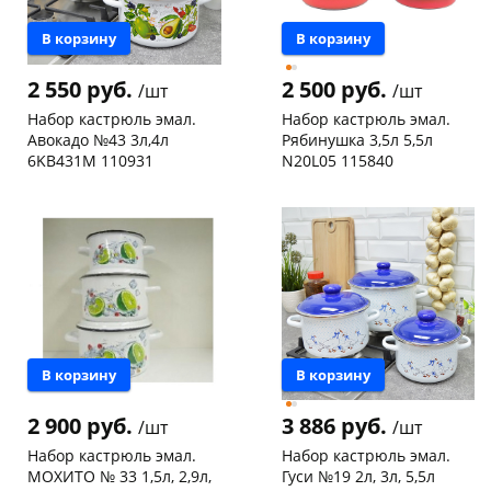
В корзину
В корзину
2 550 руб.
2 500 руб.
/шт
/шт
Набор кастрюль эмал.
Набор кастрюль эмал.
Авокадо №43 3л,4л
Рябинушка 3,5л 5,5л
6KB431M 110931
N20L05 115840
Чернышевского,
1
Чернышевского,
1
склад
шт
147а
шт
Чернышевского,
1
Конева, 36
1 шт
147а
шт
Пошехонское ш, 18
2 шт
Конева, 36
1 шт
Код товара
10814
Пошехонское ш, 18
1 шт
Код товара
19420
В корзину
В корзину
2 900 руб.
3 886 руб.
/шт
/шт
Набор кастрюль эмал.
Набор кастрюль эмал.
МОХИТО № 33 1,5л, 2,9л,
Гуси №19 2л, 3л, 5,5л