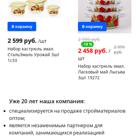
В корзину
В корзину
2 999 руб.
2 599 руб.
/шт
-18 %
2 999
Набор кастрюль эмал.
2 458 руб.
/
руб.
СтальЭмаль Урожай 3шт
шт
1с33
Набор кастрюль эмал.
Чернышевского,
1
Ласковый май Лысьва
склад
шт
Чернышевского,
1
3шт 19272
147а
шт
Чернышевского,
2
Конева, 36
1 шт
147а
шт
Пошехонское ш, 18
1 шт
Код товара
21354
Код товара
20566
Уже 20 лет наша компания:
cпециализируется на продаже стройматериалов
оптом;
является незаменимым партнером для
компаний, занимающихся реализацией