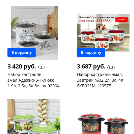
Конева, 36
1 шт
Чернышевского,
1
147а
шт
Пошехонское ш, 18
1 шт
Пошехонское ш, 18
1 шт
Код товара
467961
Код товара
466354
В корзину
В корзину
3 420 руб.
3 687 руб.
/шт
/шт
Набор кастрюль
Набор кастрюль эмал.
эмал.Адажио-5-1-Люкс
Завтрак №02 2л, 3л, 4л
1.9л, 2.5л, 5л белая 92904
6KB021M 120575
Конева, 36
1 шт
Чернышевского,
1
147а
шт
Пошехонское ш, 18
1 шт
Конева, 36
1 шт
Код товара
464777
Пошехонское ш, 18
1 шт
Код товара
464772