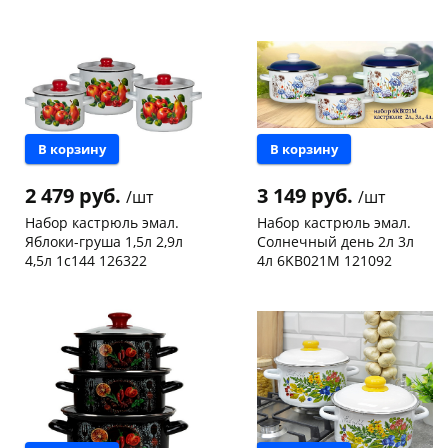
В корзину
В корзину
раз в 2 недели
2 479 руб.
3 149 руб.
/шт
/шт
Набор кастрюль эмал.
Набор кастрюль эмал.
Яблоки-груша 1,5л 2,9л
Солнечный день 2л 3л
4,5л 1с144 126322
4л 6KB021M 121092
Конева, 36
1 шт
Конева, 36
1 шт
Пошехонское ш, 18
1 шт
Код товара
467958
Код товара
467952