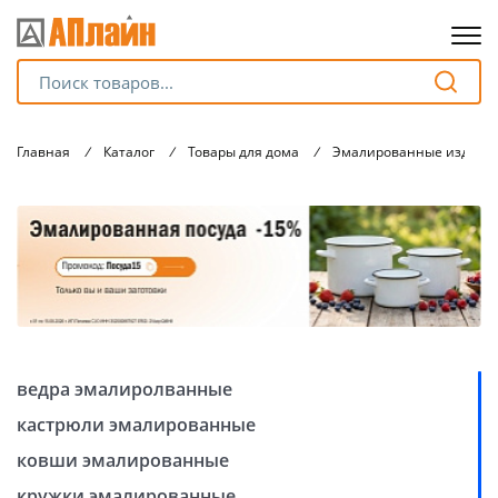
Для клиентов всех банков
Главная
/
Каталог
/
Товары для дома
/
Эмалированные издели
Разбейте
оплату
на части
без переплат
График платежей
ведра эмалиролванные
Сегодня
кастрюли эмалированные
25
%
ковши эмалированные
кружки эмалированные