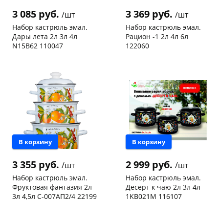
об оплате Плайтом
3 085 руб.
3 369 руб.
/шт
/шт
Набор кастрюль эмал.
Набор кастрюль эмал.
Дары лета 2л 3л 4л
Рацион -1 2л 4л 6л
N15B62 110047
122060
Чернышевского,
1
Конева, 36
1 шт
Остались вопросы?
25
147а
шт
Пошехонское ш, 18
1 шт
8 800 302-02-51
Конева, 36
1 шт
Код товара
467969
Пошехонское ш, 18
1 шт
plait.ru
раз в 2
Код товара
467916
недели
В корзину
В корзину
3 355 руб.
2 999 руб.
/шт
/шт
Набор кастрюль эмал.
Набор кастрюль эмал.
Фруктовая фантазия 2л
Десерт к чаю 2л 3л 4л
3л 4,5л С-007АП2/4 22199
1KB021M 116107
Пошехонское ш, 18
1 шт
Конева, 36
1 шт
Код товара
467941
Код товара
467948