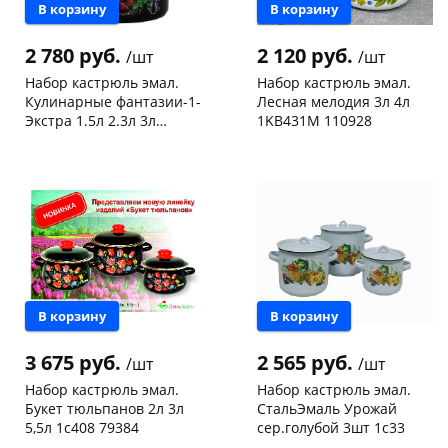
В корзину
В корзину
2 780 руб.
2 120 руб.
/шт
/шт
Набор кастрюль эмал.
Набор кастрюль эмал.
Кулинарные фантазии-1-
Лесная мелодия 3л 4л
Экстра 1.5л 2.3л 3л
1KB431M 110928
122052
Пошехонское ш, 18
1 шт
Конева, 36
1 шт
Пошехонское ш, 18
1 шт
Код товара
467966
Код товара
467965
В корзину
В корзину
3 675 руб.
2 565 руб.
/шт
/шт
Набор кастрюль эмал.
Набор кастрюль эмал.
Букет тюльпанов 2л 3л
СтальЭмаль Урожай
5,5л 1с408 79384
сер.голубой 3шт 1с33