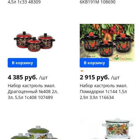
4,5л 1с33 48309
6KB191M 108690
Чернышевского,
2
Чернышевского,
1
склад
шт
147а
шт
Чернышевского,
1
Конева, 36
1 шт
147а
шт
Пошехонское ш, 18
1 шт
Конева, 36
1 шт
Код товара
21697
Пошехонское ш, 18
1 шт
Код товара
23518
В корзину
В корзину
4 385 руб.
2 915 руб.
/шт
/шт
Набор кастрюль эмал.
Набор кастрюль эмал.
Драгоценный №408 2л,
Помидорки 1с144 1,5л
3л, 5,5л 1с408 107489
2,9л 3,9л 116634
Чернышевского,
1
Чернышевского,
1
147а
шт
147а
шт
Пошехонское ш, 18
1 шт
Конева, 36
1 шт
Код товара
16987
Код товара
24865