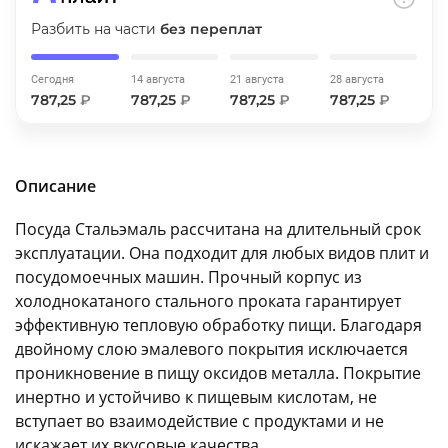
об оплате Плайтом
Разбить на части
без переплат
Сегодня
14 августа
21 августа
28 августа
787,25
₽
787,25
₽
787,25
₽
787,25
₽
Остались вопросы?
25
8 800 302-02-51
plait.ru
раз в 2
Описание
недели
Посуда Стальэмаль рассчитана на длительный срок
эксплуатации. Она подходит для любых видов плит и
посудомоечных машин. Прочный корпус из
холоднокатаного стального проката гарантирует
эффективную тепловую обработку пищи. Благодаря
двойному слою эмалевого покрытия исключается
проникновение в пищу оксидов металла. Покрытие
инертно и устойчиво к пищевым кислотам, не
вступает во взаимодействие с продуктами и не
искажает их вкусовые качества.