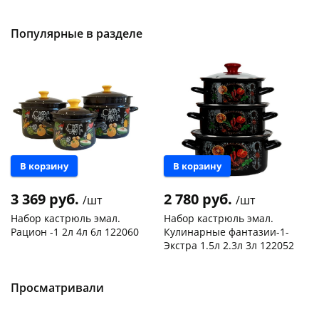
Популярные в разделе
В корзину
В корзину
3 369 руб.
2 780 руб.
/шт
/шт
Набор кастрюль эмал.
Набор кастрюль эмал.
Рацион -1 2л 4л 6л 122060
Кулинарные фантазии-1-
Экстра 1.5л 2.3л 3л 122052
Конева, 36
1 шт
Пошехонское ш, 18
1 шт
Пошехонское ш, 18
1 шт
Код товара
467966
Просматривали
Код товара
467969