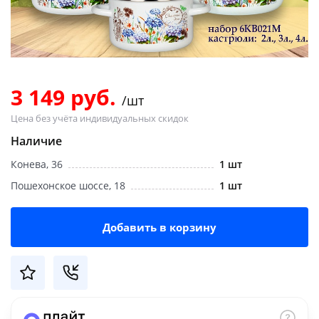
Добавляйте товары
в корзину
Оплачивайте сегодня только
3 149 руб.
/шт
25
% картой любого банка
Цена без учёта индивидуальных скидок
Наличие
Получайте товар
Конева, 36
1 шт
выбранный способом
Пошехонское шоссе, 18
1 шт
Оставшиеся
75
% будут
Добавить в корзину
списываться
с вашей карты
по
25
%
каждые 2 недели
Подробнее