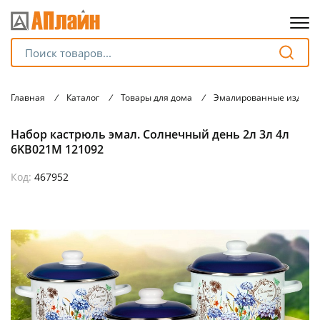
Для клиентов всех банков
Главная
/
Каталог
/
Товары для дома
/
Эмалированные издели
Разбейте
Набор кастрюль эмал. Солнечный день 2л 3л 4л
оплату
на части
6KB021M 121092
без переплат
Код:
467952
График платежей
Сегодня
25
%