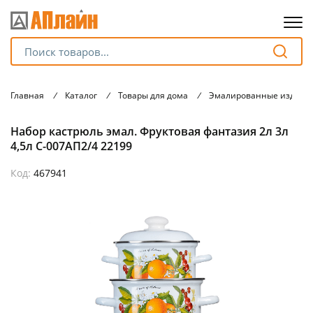
Для клиентов всех банков
Главная
/
Каталог
/
Товары для дома
/
Эмалированные издели
Разбейте
Набор кастрюль эмал. Фруктовая фантазия 2л 3л
оплату
на части
4,5л С-007АП2/4 22199
без переплат
Код:
467941
График платежей
Сегодня
25
%