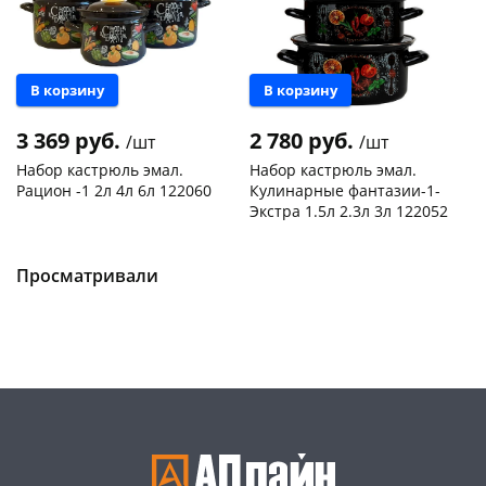
В корзину
В корзину
3 369 руб.
2 780 руб.
/шт
/шт
Набор кастрюль эмал.
Набор кастрюль эмал.
Рацион -1 2л 4л 6л 122060
Кулинарные фантазии-1-
Экстра 1.5л 2.3л 3л 122052
Конева, 36
1 шт
Пошехонское ш, 18
1 шт
Пошехонское ш, 18
1 шт
Код товара
467966
Просматривали
Код товара
467969