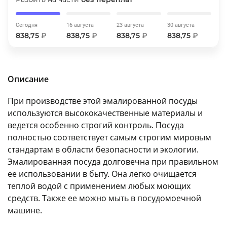
об оплате Плайтом
Сегодня
16 августа
23 августа
30 августа
838,75
₽
838,75
₽
838,75
₽
838,75
₽
Остались вопросы?
25
8 800 302-02-51
Описание
plait.ru
раз в 2
При производстве этой эмалированной посуды
недели
используются высококачественные материалы и
ведется особенно строгий контроль. Посуда
полностью соответствует самым строгим мировым
стандартам в области безопасности и экологии.
Эмалированная посуда долговечна при правильном
ее использовании в быту. Она легко очищается
теплой водой с применением любых моющих
средств. Также ее можно мыть в посудомоечной
машине.