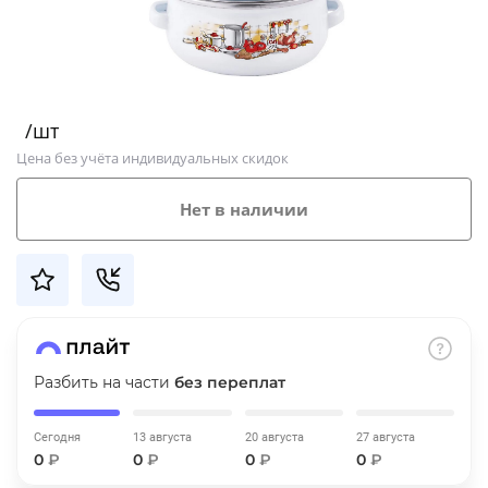
Добавляйте товары
в корзину
/шт
Оплачивайте сегодня только
Цена без учёта индивидуальных скидок
25
% картой любого банка
Нет в наличии
Получайте товар
выбранный способом
Оставшиеся
75
% будут
списываться
с вашей карты
по
25
%
каждые 2 недели
Разбить на части
без переплат
Сегодня
13 августа
20 августа
27 августа
0
₽
0
₽
0
₽
0
₽
Подробнее