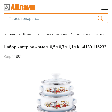
Для клиентов всех банков
Главная
/
Каталог
/
Товары для дома
/
Эмалированные издели
Разбейте
Набор кастрюль эмал. 0,5л 0,7л 1,1л KL-4130 116233
оплату
на части
без переплат
Код:
11631
График платежей
Сегодня
25
%