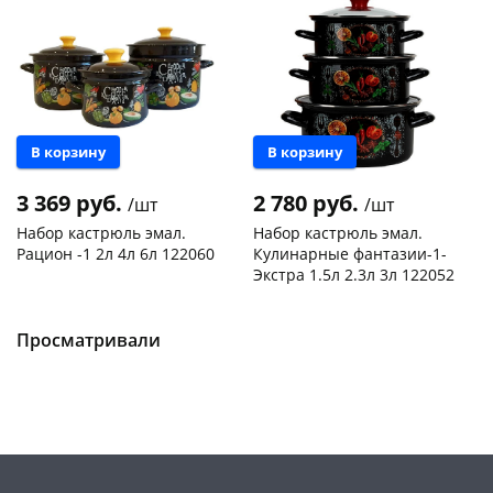
В корзину
В корзину
раз в 2 недели
3 369 руб.
2 780 руб.
/шт
/шт
Набор кастрюль эмал.
Набор кастрюль эмал.
Рацион -1 2л 4л 6л 122060
Кулинарные фантазии-1-
Экстра 1.5л 2.3л 3л 122052
Конева, 36
1 шт
Пошехонское ш, 18
1 шт
Пошехонское ш, 18
1 шт
Код товара
467966
Просматривали
Код товара
467969