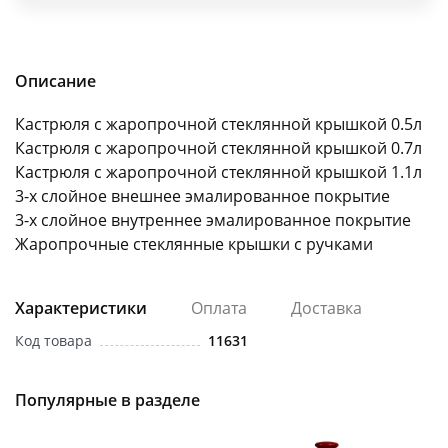
об оплате Плайтом
Описание
Кастрюля с жаропрочной стеклянной крышкой 0.5л
Остались вопросы?
25
8 800 302-02-51
Кастрюля с жаропрочной стеклянной крышкой 0.7л
Кастрюля с жаропрочной стеклянной крышкой 1.1л
plait.ru
раз в 2
3-х слойное внешнее эмалированное покрытие
недели
3-х слойное внутреннее эмалированное покрытие
Жаропрочные стеклянные крышки с ручками
Характеристики
Оплата
Доставка
Код товара
11631
Популярные в разделе