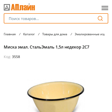
Для клиентов всех банков
Главная
/
Каталог
/
Товары для дома
/
Эмалированные издели
Разбейте
Миска эмал. СтальЭмаль 1,5л недекор 2С7
оплату
на части
без переплат
Код:
3558
График платежей
Сегодня
25
%