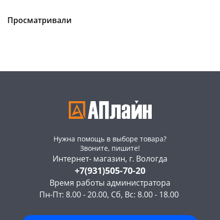
Чернышевского,
5
Чернышевского,
7
склад
шт
склад
шт
Чернышевского,
4
Чернышевского,
1
Просматривали
147а
шт
147а
шт
Конева, 36
1 шт
Конева, 36
3 шт
Пошехонское ш, 18
1 шт
Пошехонское ш, 18
4 шт
Код товара
3557
Код товара
3539
Нужна помощь в выборе товара?
Звоните, пишите!
Интернет- магазин, г. Вологда
+7(931)505-70-20
Время работы администратора
Пн-Пт: 8.00 - 20.00, Сб, Вс: 8.00 - 18.00