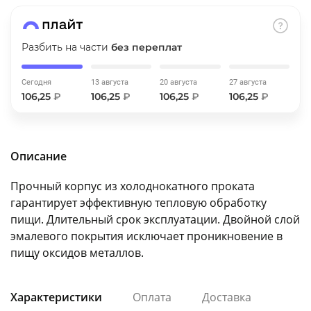
об оплате Плайтом
Разбить на части
без переплат
Сегодня
13 августа
20 августа
27 августа
Остались вопросы?
25
106,25
₽
106,25
₽
106,25
₽
106,25
₽
8 800 302-02-51
plait.ru
раз в 2
недели
Описание
Прочный корпус из холоднокатного проката
гарантирует эффективную тепловую обработку
пищи. Длительный срок эксплуатации. Двойной слой
эмалевого покрытия исключает проникновение в
пищу оксидов металлов.
Характеристики
Оплата
Доставка