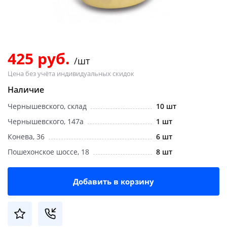
Добавляйте товары
в корзину
425 руб.
/шт
Оплачивайте сегодня только
Цена без учёта индивидуальных скидок
25
% картой любого банка
Наличие
Чернышевского, склад
10 шт
Получайте товар
выбранный способом
Чернышевского, 147а
1 шт
Конева, 36
6 шт
Пошехонское шоссе, 18
8 шт
Оставшиеся
75
% будут
списываться
с вашей карты
по
25
%
каждые 2 недели
Добавить в корзину
Подробнее