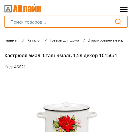
Для клиентов всех банков
Главная
/
Каталог
/
Товары для дома
/
Эмалированные издели
Разбейте
Кастрюля эмал. СтальЭмаль 1,5л декор 1С15С/1
оплату
на части
без переплат
Код:
46621
График платежей
Сегодня
25
%