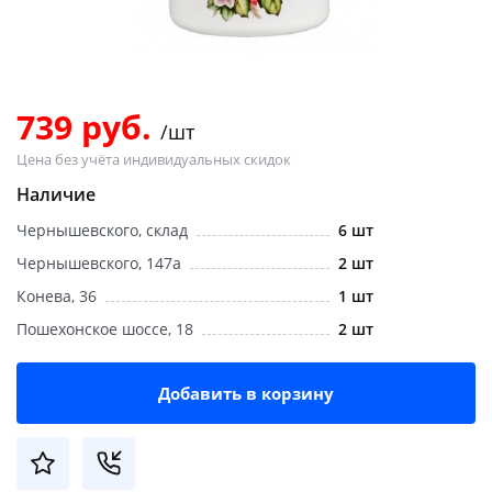
Добавляйте товары
в корзину
739 руб.
/шт
Оплачивайте сегодня только
Цена без учёта индивидуальных скидок
25
% картой любого банка
Наличие
Чернышевского, склад
6 шт
Получайте товар
выбранный способом
Чернышевского, 147а
2 шт
Конева, 36
1 шт
Пошехонское шоссе, 18
2 шт
Оставшиеся
75
% будут
списываться
с вашей карты
по
25
%
каждые 2 недели
Добавить в корзину
Подробнее