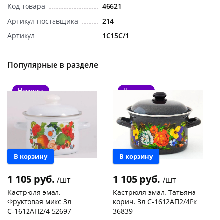
Код товара
46621
Артикул поставщика
214
Артикул
1C15C/1
Популярные в разделе
раз в 2 недели
Новинка
Новинка
В корзину
В корзину
1 105 руб.
1 105 руб.
/шт
/шт
Кастрюля эмал.
Кастрюля эмал. Татьяна
Фруктовая микс 3л
корич. 3л С-1612АП2/4Рк
С-1612АП2/4 52697
36839