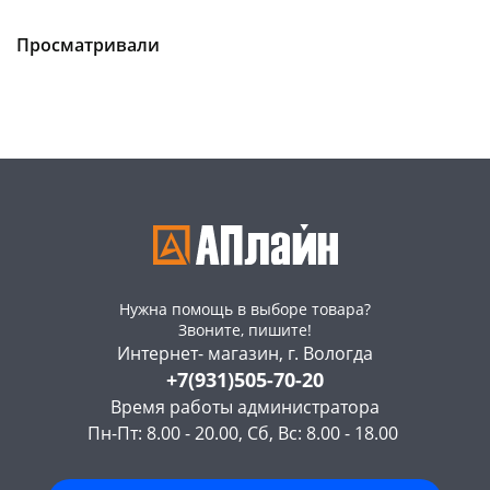
Чернышевского,
1
Чернышевского,
2
147а
шт
склад
шт
Конева, 36
1 шт
Чернышевского,
1
Просматривали
147а
шт
Пошехонское ш, 18
1 шт
Конева, 36
1 шт
Код товара
469291
Код товара
469282
Нужна помощь в выборе товара?
Звоните, пишите!
Интернет- магазин, г. Вологда
+7(931)505-70-20
Время работы администратора
Пн-Пт: 8.00 - 20.00, Сб, Вс: 8.00 - 18.00