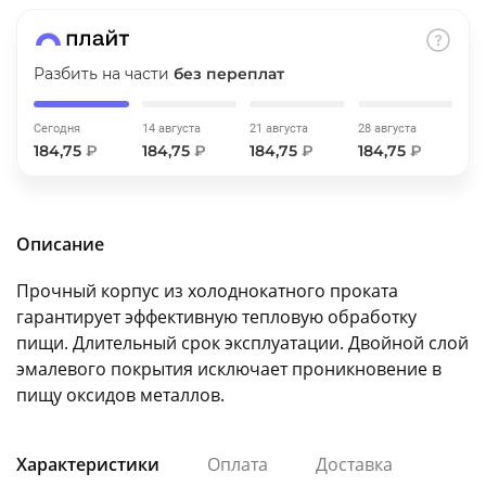
об оплате Плайтом
Разбить на части
без переплат
Сегодня
14 августа
21 августа
28 августа
Остались вопросы?
25
184,75
₽
184,75
₽
184,75
₽
184,75
₽
8 800 302-02-51
plait.ru
раз в 2
недели
Описание
Прочный корпус из холоднокатного проката
гарантирует эффективную тепловую обработку
пищи. Длительный срок эксплуатации. Двойной слой
эмалевого покрытия исключает проникновение в
пищу оксидов металлов.
Характеристики
Оплата
Доставка