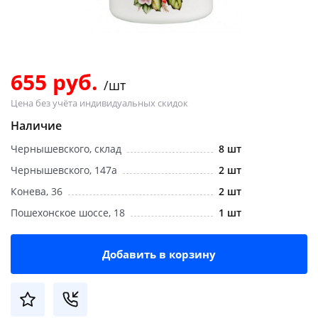
Добавляйте товары
в корзину
655 руб.
/шт
Оплачивайте сегодня только
Цена без учёта индивидуальных скидок
25
% картой любого банка
Наличие
Чернышевского, склад
8 шт
Получайте товар
выбранный способом
Чернышевского, 147а
2 шт
Конева, 36
2 шт
Пошехонское шоссе, 18
1 шт
Оставшиеся
75
% будут
списываться
с вашей карты
по
25
%
каждые 2 недели
Добавить в корзину
Подробнее