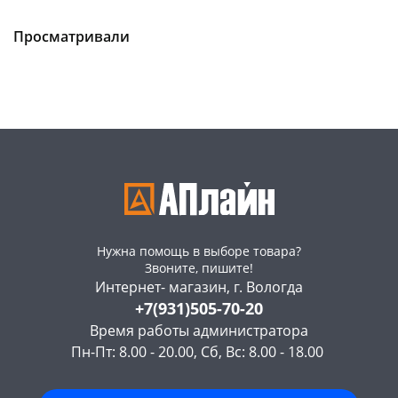
Чернышевского,
1
Чернышевского,
1
147а
шт
склад
шт
Конева, 36
1 шт
Чернышевского,
1
Просматривали
147а
шт
Пошехонское ш, 18
1 шт
Конева, 36
1 шт
Код товара
469291
Код товара
469282
Нужна помощь в выборе товара?
Звоните, пишите!
Интернет- магазин, г. Вологда
+7(931)505-70-20
Время работы администратора
Пн-Пт: 8.00 - 20.00, Сб, Вс: 8.00 - 18.00