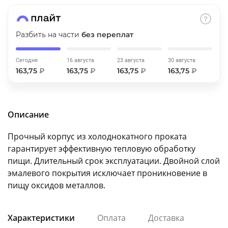
об оплате Плайтом
Разбить на части
без переплат
Сегодня
16 августа
23 августа
30 августа
Остались вопросы?
25
163,75
₽
163,75
₽
163,75
₽
163,75
₽
8 800 302-02-51
plait.ru
раз в 2
недели
Описание
Прочный корпус из холоднокатного проката
гарантирует эффективную тепловую обработку
пищи. Длительный срок эксплуатации. Двойной слой
эмалевого покрытия исключает проникновение в
пищу оксидов металлов.
Характеристики
Оплата
Доставка