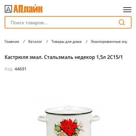
Для клиентов всех банков
Главная
/
Каталог
/
Товары для дома
/
Эмалированные издели
Разбейте
Кастрюля эмал. Стальэмаль недекор 1,5л 2С15/1
оплату
на части
без переплат
Код:
44691
График платежей
Сегодня
25
%