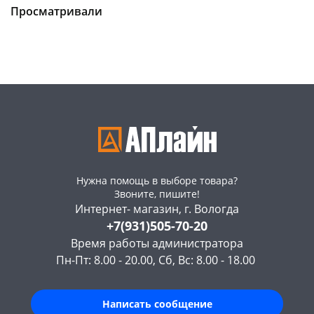
Конева, 36
3 шт
Конева, 36
2 шт
Просматривали
Пошехонское ш, 18
3 шт
Пошехонское ш, 18
3 шт
Код товара
130751
Код товара
130749
Нужна помощь в выборе товара?
Звоните, пишите!
Интернет- магазин, г. Вологда
+7(931)505-70-20
Время работы администратора
Пн-Пт: 8.00 - 20.00, Сб, Вс: 8.00 - 18.00
Написать сообщение