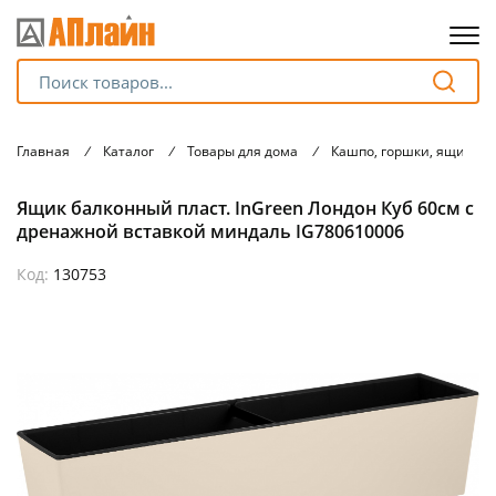
Для клиентов всех банков
Главная
/
Каталог
/
Товары для дома
/
Кашпо, горшки, ящики 
Разбейте
Ящик балконный пласт. InGreen Лондон Куб 60см с
оплату
на части
дренажной вставкой миндаль IG780610006
без переплат
Код:
130753
График платежей
Сегодня
25
%