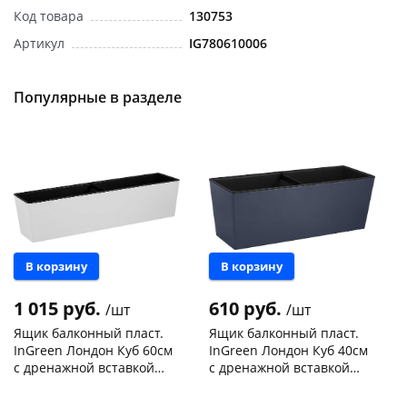
Код товара
130753
Артикул
IG780610006
Популярные в разделе
В корзину
В корзину
1 015 руб.
610 руб.
/шт
/шт
Ящик балконный пласт.
Ящик балконный пласт.
InGreen Лондон Куб 60см
InGreen Лондон Куб 40см
с дренажной вставкой
с дренажной вставкой
белоснежный жасмин
вулканический серый
Чернышевского,
5
Чернышевского,
1
IG780610048
IG780510026
147а
шт
147а
шт