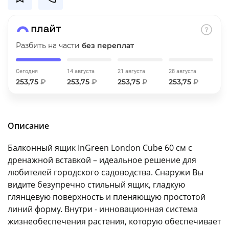
об оплате Плайтом
Разбить на части
без переплат
Остались вопросы?
25
Сегодня
14 августа
21 августа
28 августа
8 800 302-02-51
253,75
₽
253,75
₽
253,75
₽
253,75
₽
plait.ru
раз в 2
недели
Описание
Балконный ящик InGreen London Cube 60 см c
дренажной вставкой – идеальное решение для
любителей городского садоводства. Снаружи Вы
видите безупречно стильный ящик, гладкую
глянцевую поверхность и пленяющую простотой
линий форму. Внутри - инновационная система
жизнеобеспечения растения, которую обеспечивает