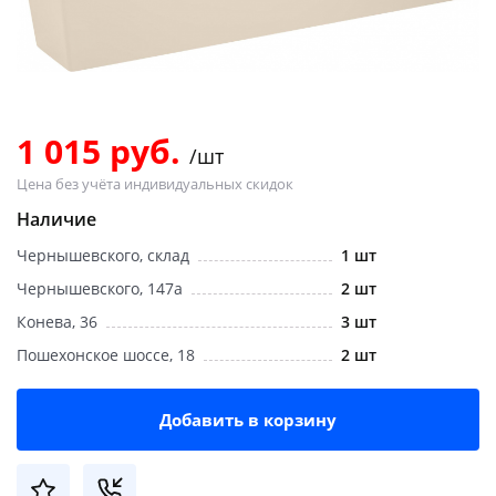
Добавляйте товары
в корзину
Оплачивайте сегодня только
1 015 руб.
/шт
25
% картой любого банка
Цена без учёта индивидуальных скидок
Наличие
Получайте товар
Чернышевского, склад
1 шт
выбранный способом
Чернышевского, 147а
2 шт
Конева, 36
3 шт
Оставшиеся
75
% будут
Пошехонское шоссе, 18
2 шт
списываться
с вашей карты
по
25
%
каждые 2 недели
Добавить в корзину
Подробнее