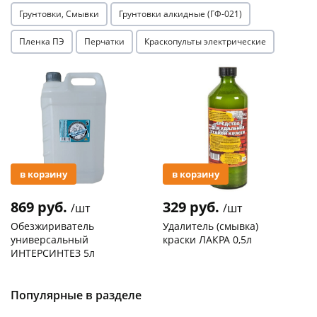
Грунтовки, Смывки
Грунтовки алкидные (ГФ-021)
Пленка ПЭ
Перчатки
Краскопульты электрические
Акция
Акция
в корзину
в корзину
869 руб.
329 руб.
/шт
/шт
Обезжириватель
Удалитель (смывка)
универсальный
краски ЛАКРА 0,5л
ИНТЕРСИНТЕЗ 5л
Код товара
119227
Код товара
119091
Популярные в разделе