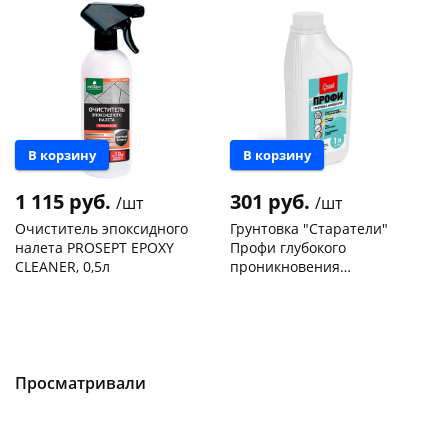
В корзину
В корзину
1 115 руб.
301 руб.
/шт
/шт
Очиститель эпоксидного
Грунтовка "Старатели"
налета PROSEPT EPOXY
Профи глубокого
CLEANER, 0,5л
проникновения
концентрат 1л
Чернышевского,
9
Чернышевского,
8
склад
шт
склад
шт
Чернышевского,
2
Чернышевского,
2
147а
шт
147а
шт
Конева, 36
2 шт
Конева, 36
3 шт
Пошехонское ш, 18
2 шт
Пошехонское ш, 18
11 шт
Просматривали
Код товара
466070
Код товара
464786