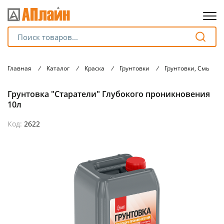
Для клиентов всех банков
Главная
/
Каталог
/
Краска
/
Грунтовки
/
Грунтовки, Смывки
Разбейте
Грунтовка "Старатели" Глубокого проникновения
оплату
на части
10л
без переплат
Код:
2622
График платежей
Сегодня
25
%