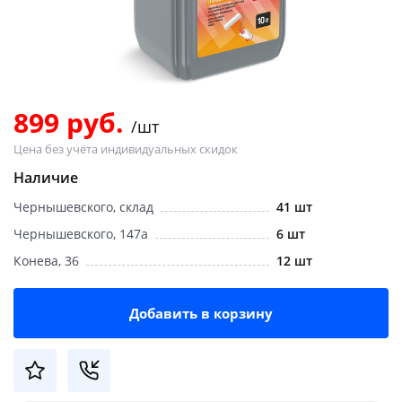
Добавляйте товары
в корзину
Оплачивайте сегодня только
899 руб.
/шт
25
% картой любого банка
Цена без учёта индивидуальных скидок
Наличие
Получайте товар
Чернышевского, склад
41 шт
выбранный способом
Чернышевского, 147а
6 шт
Конева, 36
12 шт
Оставшиеся
75
% будут
списываться
с вашей карты
по
25
%
каждые 2 недели
Добавить в корзину
Подробнее