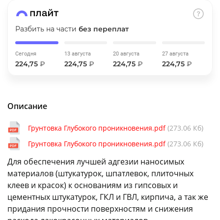
об оплате Плайтом
Разбить на части
без переплат
Сегодня
13 августа
20 августа
27 августа
Остались вопросы?
25
224,75
₽
224,75
₽
224,75
₽
224,75
₽
8 800 302-02-51
plait.ru
раз в 2
недели
Описание
Грунтовка Глубокого проникновения.pdf
(273.06 Кб)
Грунтовка Глубокого проникновения.pdf
(273.06 Кб)
Для обеспечения лучшей адгезии наносимых
материалов (штукатурок, шпатлевок, плиточных
клеев и красок) к основаниям из гипсовых и
цементных штукатурок, ГКЛ и ГВЛ, кирпича, а так же
придания прочности поверхностям и снижения