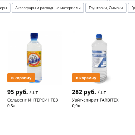
серы
Аксессуары и расходные материалы
Грунтовки, Смывки
Г
Акция
Акция
раз в 2 недели
в корзину
в корзину
95 руб.
282 руб.
/шт
/шт
Сольвент ИНТЕРСИНТЕЗ
Уайт-спирит FARBITEX
0,5л
0,9л
Код товара
94636
Код товара
49921