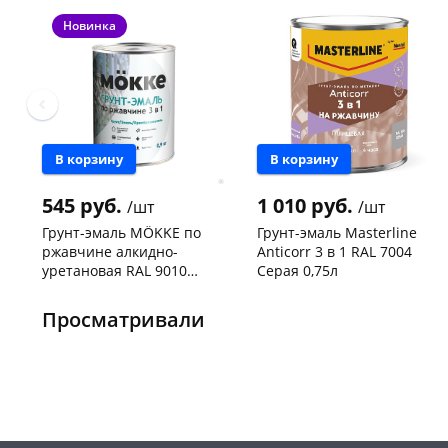
Новинка
В корзину
В корзину
545 руб.
1 010 руб.
/шт
/шт
Грунт-эмаль MÖKKE по
Грунт-эмаль Masterline
ржавчине алкидно-
Anticorr 3 в 1 RAL 7004
уретановая RAL 9010
Серая 0,75л
белый 0,9кг
Чернышевского,
20
Чернышевского,
1
склад
шт
склад
шт
Просматривали
Чернышевского,
4
Код товара
468742
147а
шт
Конева, 36
4 шт
Пошехонское ш, 18
4 шт
Код товара
468310