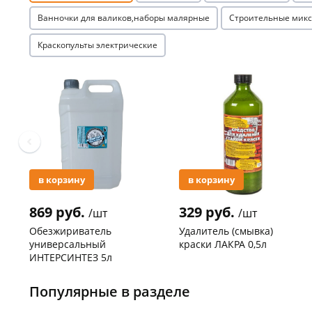
Ванночки для валиков,наборы малярные
Строительные мик
Краскопульты электрические
Акция
Акция
в корзину
в корзину
869 руб.
329 руб.
/шт
/шт
Обезжириватель
Удалитель (смывка)
универсальный
краски ЛАКРА 0,5л
ИНТЕРСИНТЕЗ 5л
Код товара
119227
Код товара
119091
Популярные в разделе