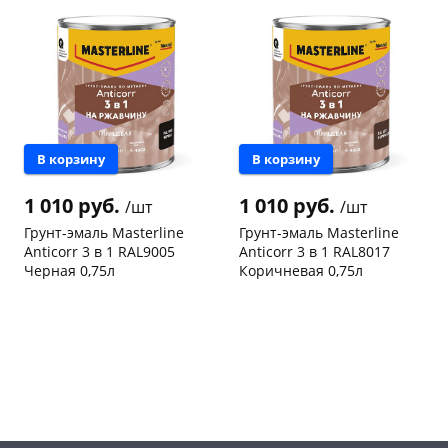
В корзину
В корзину
1 010 руб.
1 010 руб.
/шт
/шт
Грунт-эмаль Masterline
Грунт-эмаль Masterline
Anticorr 3 в 1 RAL9005
Anticorr 3 в 1 RAL8017
Черная 0,75л
Коричневая 0,75л
Чернышевского,
3
Чернышевского,
3
склад
шт
склад
шт
Чернышевского,
2
Чернышевского,
4
147а
шт
147а
шт
Конева, 36
4 шт
Конева, 36
4 шт
Пошехонское ш, 18
3 шт
Пошехонское ш, 18
3 шт
Код товара
468309
Код товара
468308