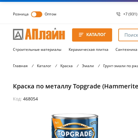
Розница
Оптом
+7 (931)
+7 (931)
8 8172 
КАТАЛОГ
8 8172 
8 8172 
Строительные материалы
Керамическая плитка
Сантехника
Главная
/
Каталог
/
Краска
/
Эмали
/
Грунт-эмали по р
Краска по металлу Topgrade (Hammerite
Код:
468054