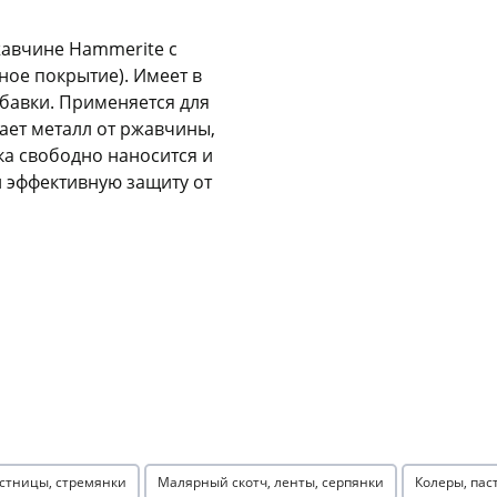
Оставшиеся
75
% будут
списываться
жавчине Hammerite с
с вашей карты
по
25
%
каждые 2 недели
ное покрытие). Имеет в
бавки. Применяется для
ает металл от ржавчины,
ка свободно наносится и
 эффективную защиту от
Подробнее
об оплате Плайтом
25
раз в 2
Остались вопросы?
недели
8 800 302-02-51
plait.ru
стницы, стремянки
Малярный скотч, ленты, серпянки
Колеры, пас