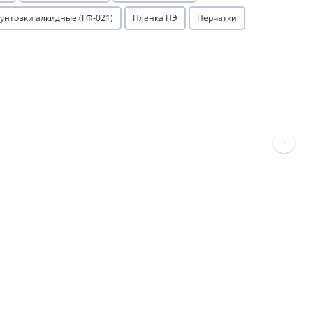
рунтовки алкидные (ГФ-021)
Пленка ПЭ
Перчатки