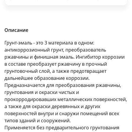
об оплате Плайтом
Описание
Остались вопросы?
25
Грунт-эмаль - это 3 материала в одном:
8 800 302-02-51
антикоррозионный грунт, преобразователь
plait.ru
раз в 2
ржавчины и финишная эмаль. Ингибитор коррозии
недели
в составе преобразует ржавчину в прочный
грунтовочный слой, а также предотвращает
дальнейшее образование коррозии.
Предназначается для преобразования ржавчины,
грунтования и окраски чистых и
прокорродировавших металлических поверхностей,
а также для окраски деревянных и других
поверхностей внутри и снаружи помещений всех
типов зданий и сооружений.
Применяется без предварительного грунтования