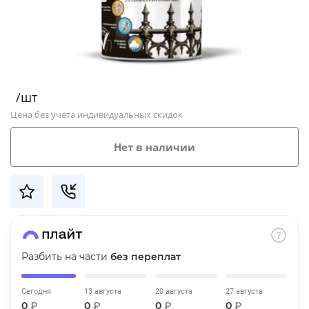
Добавляйте товары
в корзину
Оплачивайте сегодня только
/шт
25
% картой любого банка
Цена без учёта индивидуальных скидок
Получайте товар
Нет в наличии
выбранный способом
Оставшиеся
75
% будут
списываться
с вашей карты
по
25
%
каждые 2 недели
Разбить на части
без переплат
Сегодня
13 августа
20 августа
27 августа
Подробнее
0
₽
0
₽
0
₽
0
₽