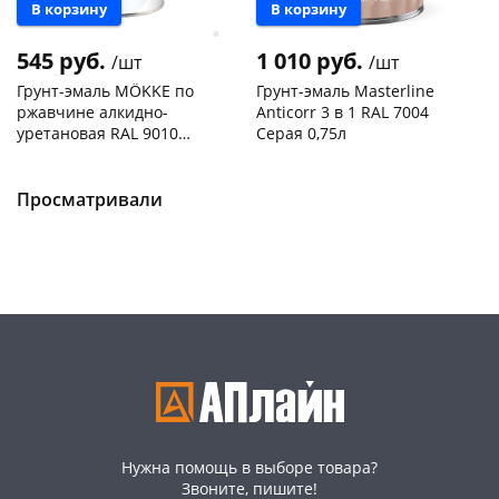
В корзину
В корзину
545 руб.
1 010 руб.
/шт
/шт
Грунт-эмаль MÖKKE по
Грунт-эмаль Masterline
ржавчине алкидно-
Anticorr 3 в 1 RAL 7004
уретановая RAL 9010
Серая 0,75л
белый 0,9кг
Чернышевского,
20
Чернышевского,
1
склад
шт
склад
шт
Чернышевского,
4
Просматривали
Код товара
468742
147а
шт
Конева, 36
4 шт
Пошехонское ш, 18
4 шт
Код товара
468310
Нужна помощь в выборе товара?
Звоните, пишите!