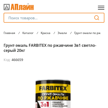
Для клиентов всех банков
Главная
/
Каталог
/
Краска
/
Эмали
/
Грунт-эмали по ржавчи
Разбейте
Грунт-эмаль FARBITEX по ржавчине 3в1 светло-
оплату
на части
серый 20кг
без переплат
Код:
466659
График платежей
Сегодня
25
%