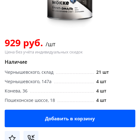
Добавляйте товары
в корзину
Оплачивайте сегодня только
929 руб.
/шт
25
% картой любого банка
Цена без учёта индивидуальных скидок
Наличие
Получайте товар
Чернышевского, склад
21 шт
выбранный способом
Чернышевского, 147а
4 шт
Конева, 36
4 шт
Оставшиеся
75
% будут
Пошехонское шоссе, 18
4 шт
списываться
с вашей карты
по
25
%
каждые 2 недели
Добавить в корзину
Подробнее