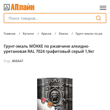
Для клиентов всех банков
Главная
/
Каталог
/
Краска
/
Эмали
/
Грунт-эмали по ржавчи
Разбейте
Грунт-эмаль MÖKKE по ржавчине алкидно-
оплату
на части
уретановая RAL 7024 графитовый серый 1,9кг
без переплат
Код:
466641
График платежей
Сегодня
25
%