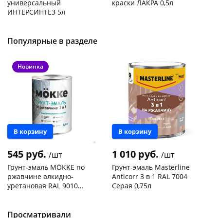
универсальный
краски ЛАКРА 0,5л
ИНТЕРСИНТЕЗ 5л
Код товара
119227
Код товара
119091
Популярные в разделе
Новинка
В корзину
В корзину
545 руб.
1 010 руб.
/шт
/шт
Грунт-эмаль MÖKKE по
Грунт-эмаль Masterline
ржавчине алкидно-
Anticorr 3 в 1 RAL 7004
уретановая RAL 9010
Серая 0,75л
белый 0,9кг
Чернышевского,
20
Чернышевского,
1
склад
шт
склад
шт
Чернышевского,
4
Просматривали
Код товара
468742