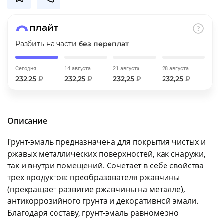
об оплате Плайтом
Разбить на части
без переплат
Остались вопросы?
25
Сегодня
14 августа
21 августа
28 августа
8 800 302-02-51
232,25
₽
232,25
₽
232,25
₽
232,25
₽
plait.ru
раз в 2
недели
Описание
Грунт-эмаль предназначена для покрытия чистых и
ржавых металлических поверхностей, как снаружи,
так и внутри помещений. Сочетает в себе свойства
трех продуктов: преобразователя ржавчины
(прекращает развитие ржавчины на металле),
антикоррозийного грунта и декоративной эмали.
Благодаря составу, грунт-эмаль равномерно