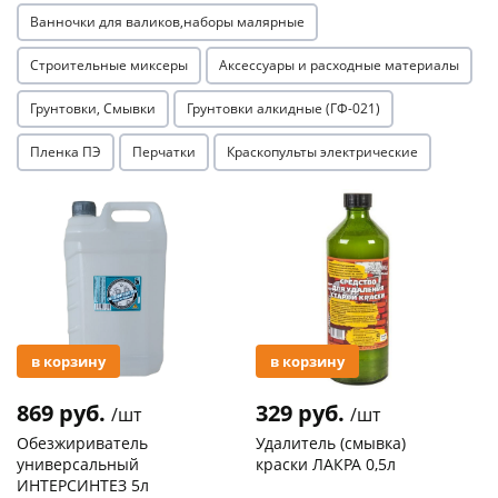
Ванночки для валиков,наборы малярные
Строительные миксеры
Аксессуары и расходные материалы
Грунтовки, Смывки
Грунтовки алкидные (ГФ-021)
Пленка ПЭ
Перчатки
Краскопульты электрические
Акция
Акция
в корзину
в корзину
869 руб.
329 руб.
/шт
/шт
Обезжириватель
Удалитель (смывка)
универсальный
краски ЛАКРА 0,5л
ИНТЕРСИНТЕЗ 5л