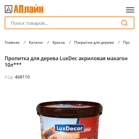
Для клиентов всех банков
Главная
/
Каталог
/
Краска
/
Покрытия для дерева
/
Пропитк
Разбейте
Пропитка для дерева LuxDec акриловая махагон
оплату
на части
10л***
без переплат
Код:
468110
График платежей
Сегодня
25
%