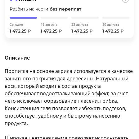
об оплате Плайтом
Разбить на части
без переплат
Сегодня
16 августа
23 августа
30 августа
1 472,25
₽
1 472,25
₽
1 472,25
₽
1 472,25
₽
Остались вопросы?
25
8 800 302-02-51
plait.ru
раз в 2
Описание
недели
Пропитка на основе акрила используется в качестве
защитного покрытия для древесины. Натуральный
воск, который входит в состав продукта
обеспечивает водоотталкивающий эффект, за счет
чего исключает образование плесени, грибка.
Консистенция геля позволяет избежать подтеков,
способствует удобному и быстрому нанесению
продукта.
Широкая цветовая гамма позволяет использовать