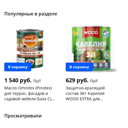
Код товара
119227
Код товара
119091
Популярные в разделе
Новинка
В корзину
В корзину
1 540 руб.
629 руб.
/шт
/шт
Масло Omnitex (Pinotex)
Защитно-красящий
для террас, фасадов и
состав 3в1 Карелия
садовой мебели База CLR
WOOD EXTRA для
0,9 л /50035937
древесины Палисандр
Чернышевского,
8
Чернышевского,
2
0,75л
склад
шт
склад
шт
Просматривали
Код товара
469080