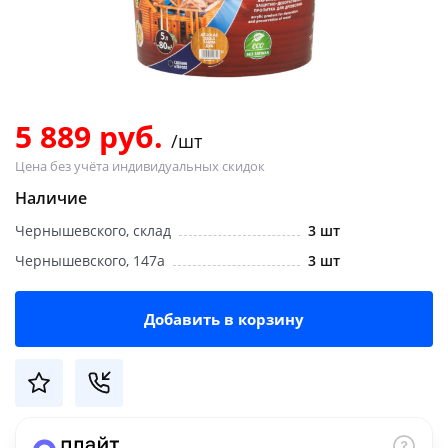
Добавляйте товары
в корзину
Оплачивайте сегодня только
5 889 руб.
/шт
25
% картой любого банка
Цена без учёта индивидуальных скидок
Наличие
Получайте товар
Чернышевского, склад
3 шт
выбранный способом
Чернышевского, 147а
3 шт
Оставшиеся
75
% будут
Добавить в корзину
списываться
с вашей карты
по
25
%
каждые 2 недели
Подробнее