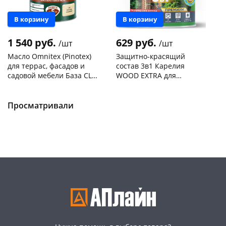
В корзину
В корзину
1 540 руб.
629 руб.
/шт
/шт
Масло Omnitex (Pinotex)
Защитно-красящий
для террас, фасадов и
состав 3в1 Карелия
садовой мебели База CLR
WOOD EXTRA для
0,9 л /50035937
древесины Палисандр
Чернышевского,
8
Чернышевского,
2
0,75л
склад
шт
склад
шт
Просматривали
Код товара
469080