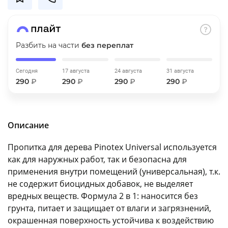
об оплате Плайтом
Разбить на части
без переплат
Остались вопросы?
25
Сегодня
17 августа
24 августа
31 августа
8 800 302-02-51
290
₽
290
₽
290
₽
290
₽
plait.ru
раз в 2
недели
Описание
Пропитка для дерева Pinotex Universal используется
как для наружных работ, так и безопасна для
применения внутри помещений (универсальная), т.к.
не содержит биоцидных добавок, не выделяет
вредных веществ. Формула 2 в 1: наносится без
грунта, питает и защищает от влаги и загрязнений,
окрашенная поверхность устойчива к воздействию