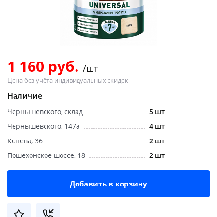
Добавляйте товары
в корзину
Оплачивайте сегодня только
1 160 руб.
/шт
25
% картой любого банка
Цена без учёта индивидуальных скидок
Наличие
Получайте товар
Чернышевского, склад
5 шт
выбранный способом
Чернышевского, 147а
4 шт
Конева, 36
2 шт
Оставшиеся
75
% будут
Пошехонское шоссе, 18
2 шт
списываться
с вашей карты
по
25
%
каждые 2 недели
Добавить в корзину
Подробнее