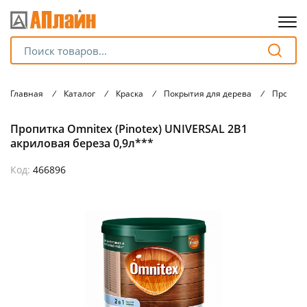
Для клиентов всех банков
Главная
/
Каталог
/
Краска
/
Покрытия для дерева
/
Пропитк
Разбейте
Пропитка Omnitex (Pinotex) UNIVERSAL 2В1
оплату
на части
акриловая береза 0,9л***
без переплат
Код:
466896
График платежей
Сегодня
25
%